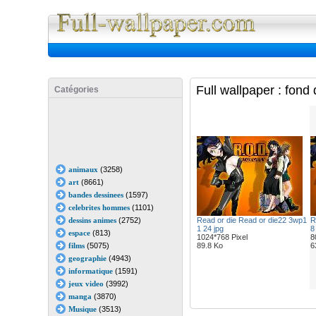
Full Wall
Full wallpaper : fon
Catégories
animaux
(3258)
art
(8661)
bandes dessinees
(1597)
celebrites hommes
(1101)
dessins animes
(2752)
Read or die Read or die22 3wp1
R
1 24 jpg
8
espace
(813)
1024*768 Pixel
8
films
(5075)
89.8 Ko
6
geographie
(4943)
informatique
(1591)
jeux video
(3992)
manga
(3870)
Musique
(3513)