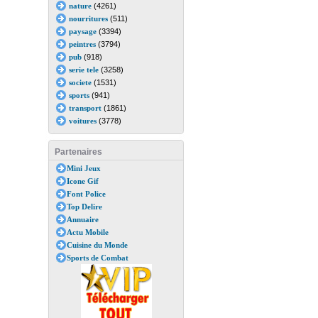
nature
(4261)
nourritures
(511)
paysage
(3394)
peintres
(3794)
pub
(918)
serie tele
(3258)
societe
(1531)
sports
(941)
transport
(1861)
voitures
(3778)
Partenaires
Mini Jeux
Icone Gif
Font Police
Top Delire
Annuaire
Actu Mobile
Cuisine du Monde
Sports de Combat