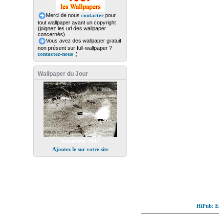
Merci de nous
contacter
pour
tout wallpaper ayant un copyright
(joignez les url des wallpaper
concernés)
Vous avez des wallpaper gratuit
non présent sur full-wallpaper ?
contactez-nous
;)
Wallpaper du Jour
battlefield 1942
Ajoutez le sur votre site
HiPub: Ec