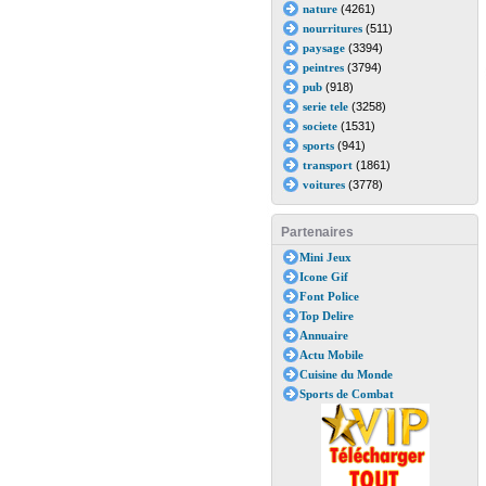
nature
(4261)
nourritures
(511)
paysage
(3394)
peintres
(3794)
pub
(918)
serie tele
(3258)
societe
(1531)
sports
(941)
transport
(1861)
voitures
(3778)
Partenaires
Mini Jeux
Icone Gif
Font Police
Top Delire
Annuaire
Actu Mobile
Cuisine du Monde
Sports de Combat