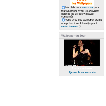
Merci de nous
contacter
pour
tout wallpaper ayant un copyright
(joignez les url des wallpaper
concernés)
Vous avez des wallpaper gratuit
non présent sur full-wallpaper ?
contactez-nous
;)
Wallpaper du Jour
Alanis morissette
Ajoutez le sur votre site