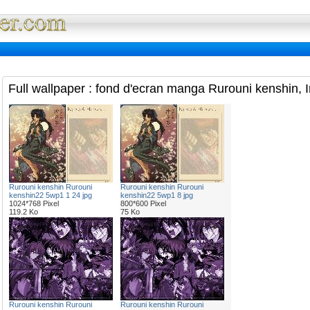
Full Wallpaper : La bibliotheque fond d'ec
Full wallpaper : fond d'ecran manga Rurouni kenshin, 
Rurouni kenshin Rurouni
Rurouni kenshin Rurouni
kenshin22 5wp1 1 24 jpg
kenshin22 5wp1 8 jpg
1024*768 Pixel
800*600 Pixel
119.2 Ko
75 Ko
Rurouni kenshin Rurouni
Rurouni kenshin Rurouni