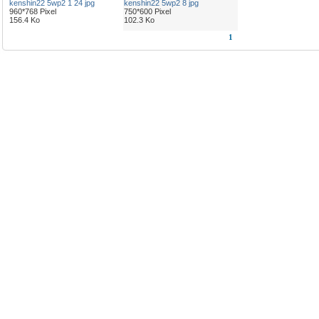
kenshin22 5wp2 1 24 jpg
kenshin22 5wp2 8 jpg
960*768 Pixel
750*600 Pixel
156.4 Ko
102.3 Ko
1