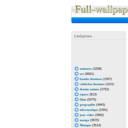
Catégories
animaux
(3258)
art
(8661)
bandes dessinees
(1597)
celebrites hommes
(1101)
dessins animes
(2752)
espace
(813)
films
(5075)
geographie
(4943)
informatique
(1591)
jeux video
(3992)
manga
(3870)
Musique
(3513)