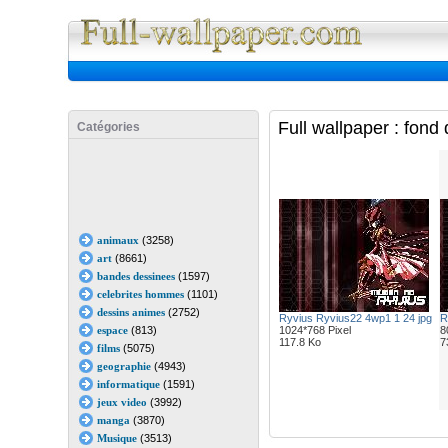
Full Wall
Full wallpaper : fon
Catégories
animaux
(3258)
art
(8661)
bandes dessinees
(1597)
celebrites hommes
(1101)
dessins animes
(2752)
Ryvius Ryvius22 4wp1 1 24 jpg
R
espace
(813)
1024*768 Pixel
8
117.8 Ko
7
films
(5075)
geographie
(4943)
informatique
(1591)
jeux video
(3992)
manga
(3870)
Musique
(3513)