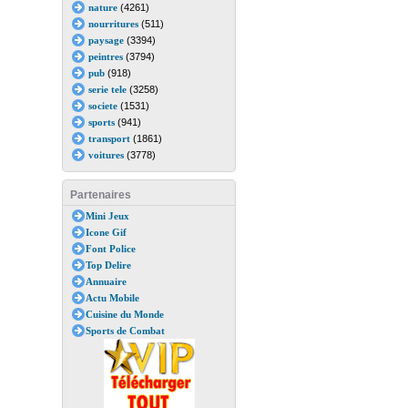
nature
(4261)
nourritures
(511)
paysage
(3394)
peintres
(3794)
pub
(918)
serie tele
(3258)
societe
(1531)
sports
(941)
transport
(1861)
voitures
(3778)
Partenaires
Mini Jeux
Icone Gif
Font Police
Top Delire
Annuaire
Actu Mobile
Cuisine du Monde
Sports de Combat