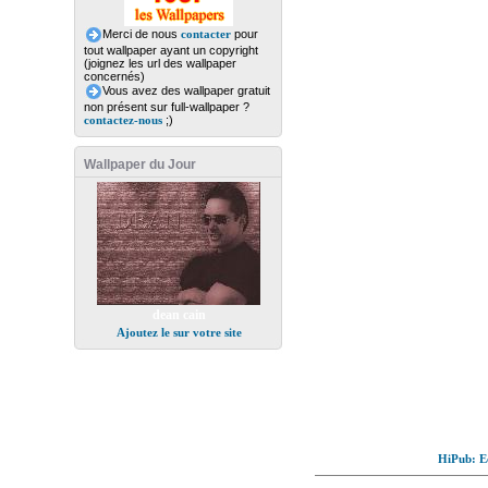
Merci de nous
contacter
pour
tout wallpaper ayant un copyright
(joignez les url des wallpaper
concernés)
Vous avez des wallpaper gratuit
non présent sur full-wallpaper ?
contactez-nous
;)
Wallpaper du Jour
dean cain
Ajoutez le sur votre site
HiPub: Ec