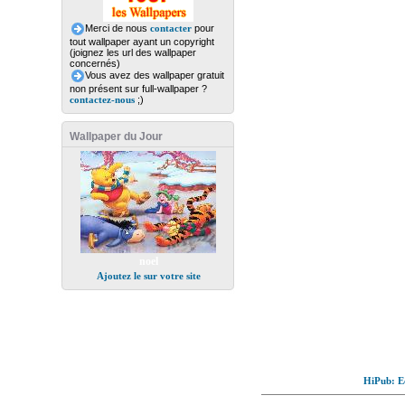
Merci de nous
contacter
pour
tout wallpaper ayant un copyright
(joignez les url des wallpaper
concernés)
Vous avez des wallpaper gratuit
non présent sur full-wallpaper ?
contactez-nous
;)
Wallpaper du Jour
noel
Ajoutez le sur votre site
HiPub: Ec