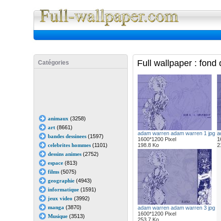
Full Wall
Full wallpaper : fon
Catégories
animaux
(3258)
art
(8661)
adam warren adam warren 1 jpg
a
bandes dessinees
(1597)
1600*1200 Pixel
1
celebrites hommes
(1101)
198.8 Ko
2
dessins animes
(2752)
espace
(813)
films
(5075)
geographie
(4943)
informatique
(1591)
jeux video
(3992)
manga
(3870)
adam warren adam warren 3 jpg
1600*1200 Pixel
Musique
(3513)
253.7 Ko