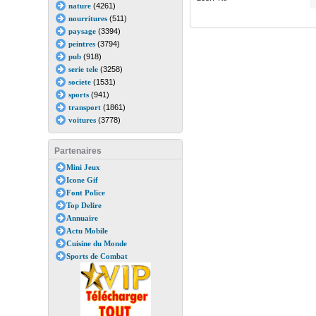
nature
(4261)
nourritures
(511)
paysage
(3394)
peintres
(3794)
pub
(918)
serie tele
(3258)
societe
(1531)
sports
(941)
transport
(1861)
voitures
(3778)
Partenaires
Mini Jeux
Icone Gif
Font Police
Top Delire
Annuaire
Actu Mobile
Cuisine du Monde
Sports de Combat