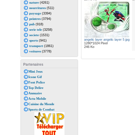
nature
(4261)
nourritures
(511)
paysage
(3394)
peintres
(3794)
pub
(918)
serie tele
(3258)
societe
(1531)
angelic layer angelic layer 5 jpg
sports
(941)
1280*1024 Pixel
transport
(1861)
246 Ko
voitures
(3778)
Partenaires
Mini Jeux
Icone Gif
Font Police
Top Delire
Annuaire
Actu Mobile
Cuisine du Monde
Sports de Combat