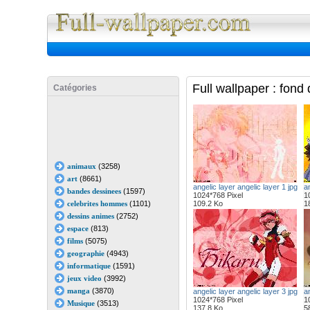
Full Wall
Full wallpaper : fond
Catégories
animaux
(3258)
art
(8661)
angelic layer angelic layer 1 jpg
an
bandes dessinees
(1597)
1024*768 Pixel
1
celebrites hommes
(1101)
109.2 Ko
1
dessins animes
(2752)
espace
(813)
films
(5075)
geographie
(4943)
informatique
(1591)
jeux video
(3992)
manga
(3870)
angelic layer angelic layer 3 jpg
an
1024*768 Pixel
1
Musique
(3513)
137.8 Ko
5