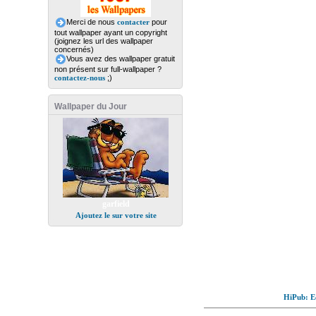
Merci de nous
contacter
pour
tout wallpaper ayant un copyright
(joignez les url des wallpaper
concernés)
Vous avez des wallpaper gratuit
non présent sur full-wallpaper ?
contactez-nous
;)
Wallpaper du Jour
garfield
Ajoutez le sur votre site
HiPub: Ec