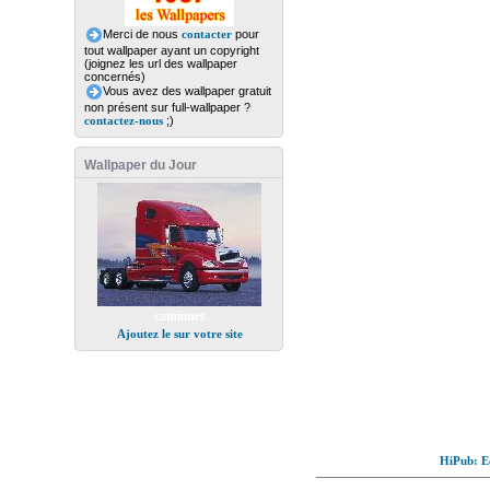
Merci de nous
contacter
pour
tout wallpaper ayant un copyright
(joignez les url des wallpaper
concernés)
Vous avez des wallpaper gratuit
non présent sur full-wallpaper ?
contactez-nous
;)
Wallpaper du Jour
camiones
Ajoutez le sur votre site
HiPub: Ec