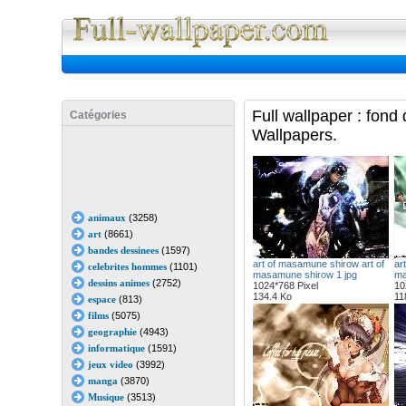
Full Wall
Full wallpaper : fon
Catégories
Wallpapers.
animaux
(3258)
art
(8661)
bandes dessinees
(1597)
art of masamune shirow art of
ar
celebrites hommes
(1101)
masamune shirow 1 jpg
ma
dessins animes
(2752)
1024*768 Pixel
10
134.4 Ko
11
espace
(813)
films
(5075)
geographie
(4943)
informatique
(1591)
jeux video
(3992)
manga
(3870)
Musique
(3513)