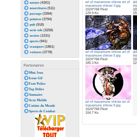
art of masamune shirow art of
ar
nature
(4261)
masamune shirow 3 jpg
ma
nourritures
(511)
1024*768 Pixel
10
129.9 Ko
15
paysage
(3394)
peintres
(3794)
pub
(918)
serie tele
(3258)
societe
(1531)
sports
(941)
transport
(1861)
art of masamune shirow art of
ar
voitures
(3778)
masamune shirow 5 jpg
ma
1024*768 Pixel
10
185.3 Ko
12
Partenaires
Mini Jeux
Icone Gif
Font Police
Top Delire
Annuaire
Actu Mobile
art of masamune shirow art of
masamune shirow 9 jpg
Cuisine du Monde
1024*768 Pixel
Sports de Combat
104.7 Ko