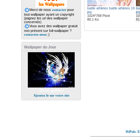
battle athletes battle athletes 19
bat
Merci de nous
contacter
pour
jpg
jp
tout wallpaper ayant un copyright
1024*768 Pixel
10
(joignez les url des wallpaper
80.1 Ko
81
concernés)
Vous avez des wallpaper gratuit
non présent sur full-wallpaper ?
contactez-nous
;)
Wallpaper du Jour
Ah my goddess
Ajoutez le sur votre site
HiPub: Ec