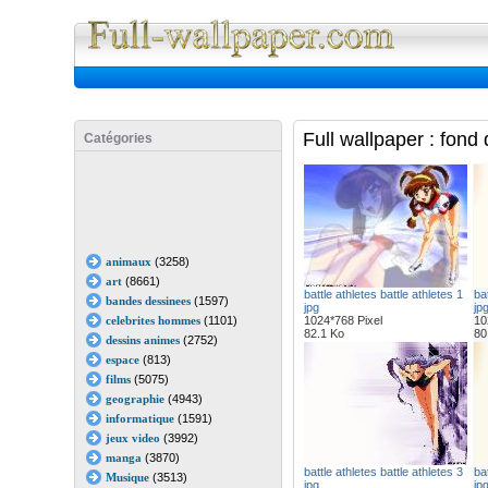
Full Wall
Full wallpaper : fond
Catégories
animaux
(3258)
art
(8661)
battle athletes battle athletes 1
bat
bandes dessinees
(1597)
jpg
jp
celebrites hommes
(1101)
1024*768 Pixel
10
82.1 Ko
80
dessins animes
(2752)
espace
(813)
films
(5075)
geographie
(4943)
informatique
(1591)
jeux video
(3992)
manga
(3870)
battle athletes battle athletes 3
bat
Musique
(3513)
jpg
jp