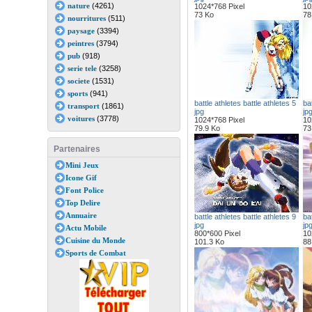
nature
(4261)
1024*768 Pixel
10
73 Ko
78
nourritures
(511)
paysage
(3394)
peintres
(3794)
pub
(918)
serie tele
(3258)
societe
(1531)
sports
(941)
battle athletes battle athletes 5
bat
transport
(1861)
jpg
jp
voitures
(3778)
1024*768 Pixel
10
79.9 Ko
73
Partenaires
Mini Jeux
Icone Gif
Font Police
Top Delire
Annuaire
battle athletes battle athletes 9
bat
jpg
jp
Actu Mobile
800*600 Pixel
10
Cuisine du Monde
101.3 Ko
88
Sports de Combat