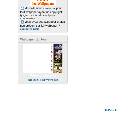
Merci de nous
contacter
pour
tout wallpaper ayant un copyright
(joignez les url des wallpaper
concernés)
Vous avez des wallpaper gratuit
non présent sur full-wallpaper ?
contactez-nous
;)
Wallpaper du Jour
Princess mononoke
Ajoutez le sur votre site
HiPub: Ec