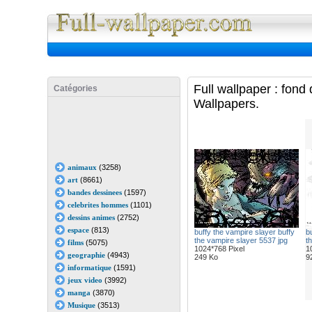
Full Wall
Full wallpaper : fond
Catégories
Wallpapers.
animaux
(3258)
art
(8661)
bandes dessinees
(1597)
celebrites hommes
(1101)
dessins animes
(2752)
espace
(813)
buffy the vampire slayer buffy
b
the vampire slayer 5537 jpg
t
films
(5075)
1024*768 Pixel
1
geographie
(4943)
249 Ko
9
informatique
(1591)
jeux video
(3992)
manga
(3870)
Musique
(3513)