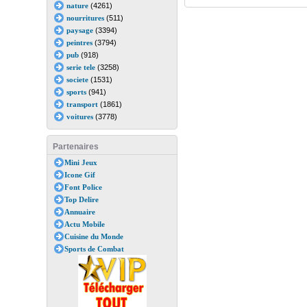
nature
(4261)
nourritures
(511)
paysage
(3394)
peintres
(3794)
pub
(918)
serie tele
(3258)
societe
(1531)
sports
(941)
transport
(1861)
voitures
(3778)
Partenaires
Mini Jeux
Icone Gif
Font Police
Top Delire
Annuaire
Actu Mobile
Cuisine du Monde
Sports de Combat