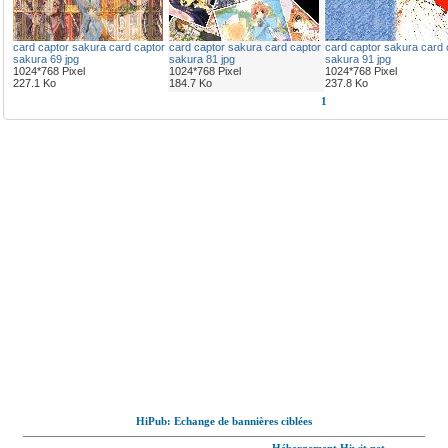
card captor sakura card captor
card captor sakura card captor
card captor sakura card 
sakura 69 jpg
sakura 81 jpg
sakura 91 jpg
1024*768 Pixel
1024*768 Pixel
1024*768 Pixel
227.1 Ko
184.7 Ko
237.8 Ko
1
HiPub: Echange de bannières ciblées