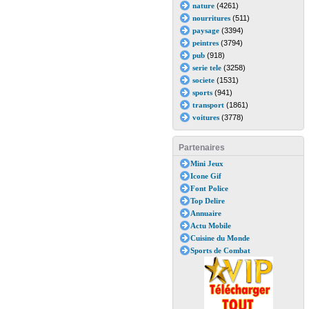
nature
(4261)
nourritures
(511)
paysage
(3394)
peintres
(3794)
pub
(918)
serie tele
(3258)
societe
(1531)
sports
(941)
transport
(1861)
voitures
(3778)
Partenaires
Mini Jeux
Icone Gif
Font Police
Top Delire
Annuaire
Actu Mobile
Cuisine du Monde
Sports de Combat