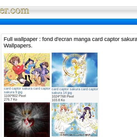
Full Wallpaper : La bibliotheque fond d'ec
Full wallpaper : fond d'ecran manga card captor sakur
Wallpapers.
card captor sakura card captor
card captor sakura card captor
sakura 9 jpg
sakura 14 jpg
1100*802 Pixel
1024*768 Pixel
276.7 Ko
103.8 Ko