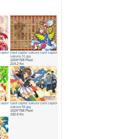
captor
card captor sakura card captor
sakura 31 jpg
1024*768 Pixel
214.2 Ko
captor
card captor sakura card captor
sakura 66 jpg
1024*768 Pixel
192.6 Ko