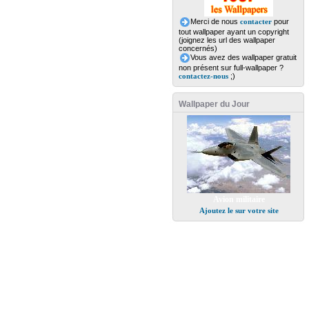
Merci de nous
contacter
pour
tout wallpaper ayant un copyright
(joignez les url des wallpaper
concernés)
Vous avez des wallpaper gratuit
non présent sur full-wallpaper ?
contactez-nous
;)
Wallpaper du Jour
Avion militaire
Ajoutez le sur votre site