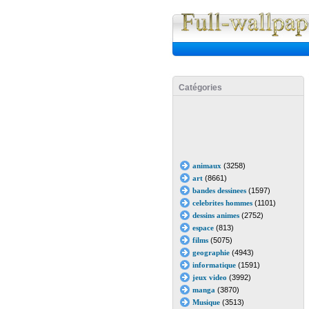
Catégories
animaux
(3258)
art
(8661)
bandes dessinees
(1597)
celebrites hommes
(1101)
dessins animes
(2752)
espace
(813)
films
(5075)
geographie
(4943)
informatique
(1591)
jeux video
(3992)
manga
(3870)
Musique
(3513)