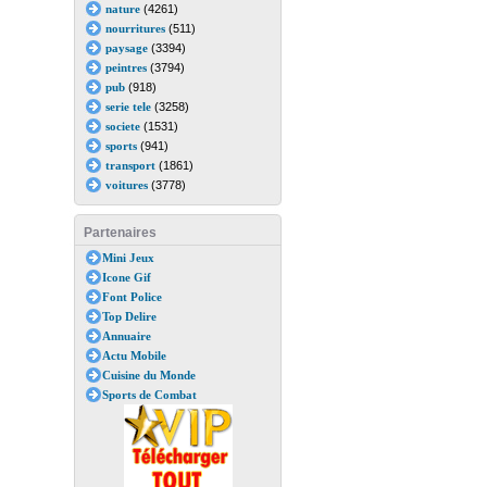
nature
(4261)
nourritures
(511)
paysage
(3394)
peintres
(3794)
pub
(918)
serie tele
(3258)
societe
(1531)
sports
(941)
transport
(1861)
voitures
(3778)
Partenaires
Mini Jeux
Icone Gif
Font Police
Top Delire
Annuaire
Actu Mobile
Cuisine du Monde
Sports de Combat