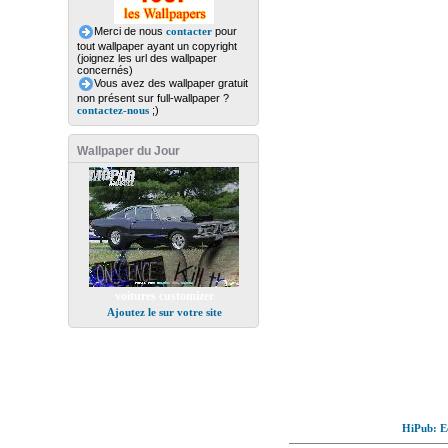
Merci de nous
contacter
pour
tout wallpaper ayant un copyright
(joignez les url des wallpaper
concernés)
Vous avez des wallpaper gratuit
non présent sur full-wallpaper ?
contactez-nous
;)
Wallpaper du Jour
voitures customizer
Ajoutez le sur votre site
HiPub: Ec