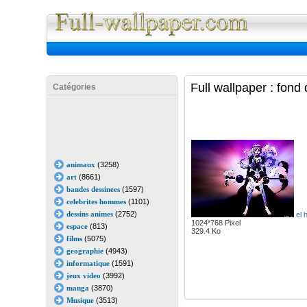
Full Wall
Full wallpaper : fond
Catégories
animaux
(3258)
art
(8661)
bandes dessinees
(1597)
celebrites hommes
(1101)
dessins animes
(2752)
el 
1024*768 Pixel
espace
(813)
329.4 Ko
films
(5075)
geographie
(4943)
informatique
(1591)
jeux video
(3992)
manga
(3870)
Musique
(3513)