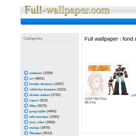
Full Wall
Full wallpaper : fon
Catégories
animaux
(3258)
art
(8661)
bandes dessinees
(1597)
celebrites hommes
(1101)
dessins animes
(2752)
gol
1024*768 Pixel
espace
(813)
88.9 Ko
films
(5075)
geographie
(4943)
informatique
(1591)
jeux video
(3992)
manga
(3870)
Musique
(3513)