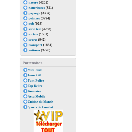
nature
(4261)
nourritures
(511)
paysage
(3394)
peintres
(3794)
pub
(918)
serie tele
(3258)
societe
(1531)
sports
(941)
transport
(1861)
voitures
(3778)
Partenaires
Mini Jeux
Icone Gif
Font Police
Top Delire
Annuaire
Actu Mobile
Cuisine du Monde
Sports de Combat