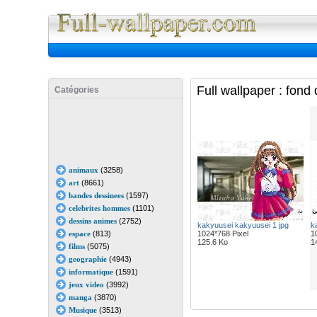
Full Wall
Full wallpaper : fon
Catégories
animaux
(3258)
art
(8661)
bandes dessinees
(1597)
celebrites hommes
(1101)
dessins animes
(2752)
kakyuusei kakyuusei 1 jpg
k
espace
(813)
1024*768 Pixel
1
125.6 Ko
1
films
(5075)
geographie
(4943)
informatique
(1591)
jeux video
(3992)
manga
(3870)
Musique
(3513)