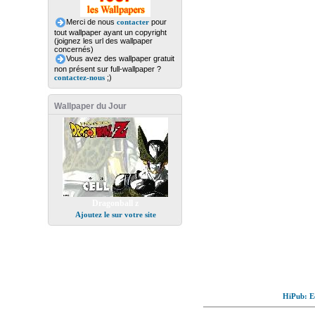
Merci de nous
contacter
pour
tout wallpaper ayant un copyright
(joignez les url des wallpaper
concernés)
Vous avez des wallpaper gratuit
non présent sur full-wallpaper ?
contactez-nous
;)
Wallpaper du Jour
Dragonball z
Ajoutez le sur votre site
HiPub: Ec