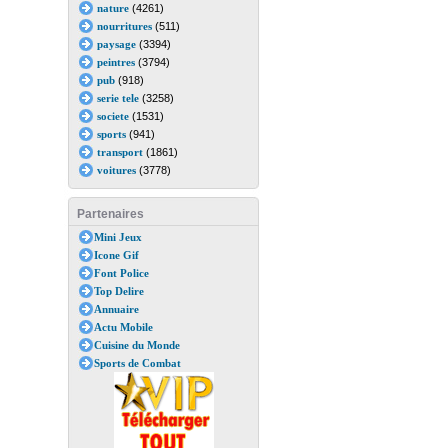
nature
(4261)
nourritures
(511)
paysage
(3394)
peintres
(3794)
pub
(918)
serie tele
(3258)
societe
(1531)
sports
(941)
transport
(1861)
voitures
(3778)
Partenaires
Mini Jeux
Icone Gif
Font Police
Top Delire
Annuaire
Actu Mobile
Cuisine du Monde
Sports de Combat