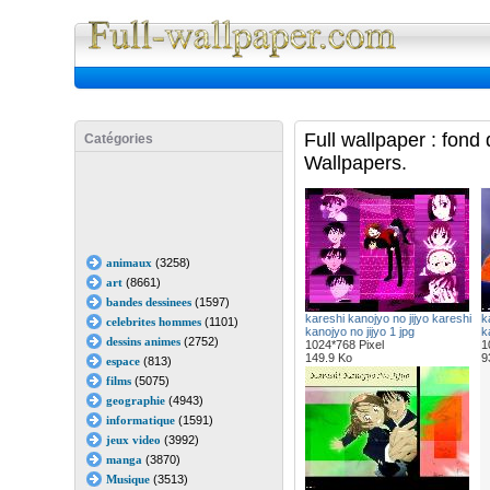
Full Wall
Full wallpaper : fond
Catégories
Wallpapers.
animaux
(3258)
art
(8661)
bandes dessinees
(1597)
kareshi kanojyo no jijyo kareshi
k
celebrites hommes
(1101)
kanojyo no jijyo 1 jpg
k
dessins animes
(2752)
1024*768 Pixel
1
149.9 Ko
9
espace
(813)
films
(5075)
geographie
(4943)
informatique
(1591)
jeux video
(3992)
manga
(3870)
Musique
(3513)