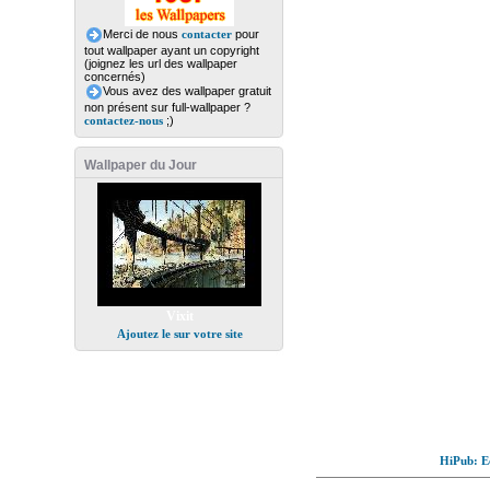
Merci de nous
contacter
pour
tout wallpaper ayant un copyright
(joignez les url des wallpaper
concernés)
Vous avez des wallpaper gratuit
non présent sur full-wallpaper ?
contactez-nous
;)
Wallpaper du Jour
Vixit
Ajoutez le sur votre site
HiPub: Ec