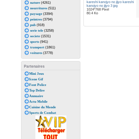
kareshi kanojyo no jijyo kareshi
nature
(4261)
kanojyo no jijyo 3 jpg
nourritures
(511)
1024*768 Pixel
80.4 Ko
paysage
(3394)
peintres
(3794)
pub
(918)
serie tele
(3258)
societe
(1531)
sports
(941)
transport
(1861)
voitures
(3778)
Partenaires
Mini Jeux
Icone Gif
Font Police
Top Delire
Annuaire
Actu Mobile
Cuisine du Monde
Sports de Combat