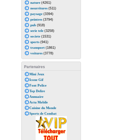
nature
(4261)
nourritures
(511)
paysage
(3394)
peintres
(3794)
pub
(918)
serie tele
(3258)
societe
(1531)
sports
(941)
transport
(1861)
voitures
(3778)
Partenaires
Mini Jeux
Icone Gif
Font Police
Top Delire
Annuaire
Actu Mobile
Cuisine du Monde
Sports de Combat