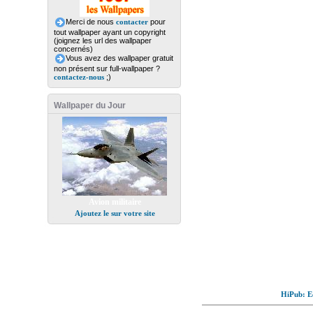
Merci de nous
contacter
pour
tout wallpaper ayant un copyright
(joignez les url des wallpaper
concernés)
Vous avez des wallpaper gratuit
non présent sur full-wallpaper ?
contactez-nous
;)
Wallpaper du Jour
Avion militaire
Ajoutez le sur votre site
HiPub: Ec