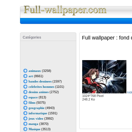
Full Wall
Full wallpaper : fon
Catégories
animaux
(3258)
art
(8661)
bandes dessinees
(1597)
celebrites hommes
(1101)
dessins animes
(2752)
kid
1024*768 Pixel
espace
(813)
248.2 Ko
films
(5075)
geographie
(4943)
informatique
(1591)
jeux video
(3992)
manga
(3870)
Musique
(3513)