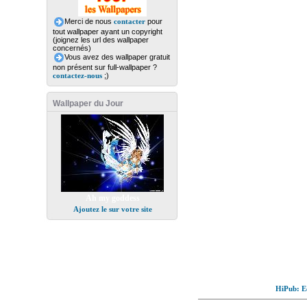
Merci de nous
contacter
pour
tout wallpaper ayant un copyright
(joignez les url des wallpaper
concernés)
Vous avez des wallpaper gratuit
non présent sur full-wallpaper ?
contactez-nous
;)
Wallpaper du Jour
Ah my goddess
Ajoutez le sur votre site
HiPub: Ec