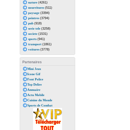
nature
(4261)
nourritures
(511)
paysage
(3394)
peintres
(3794)
pub
(918)
serie tele
(3258)
societe
(1531)
sports
(941)
transport
(1861)
voitures
(3778)
Partenaires
Mini Jeux
Icone Gif
Font Police
Top Delire
Annuaire
Actu Mobile
Cuisine du Monde
Sports de Combat