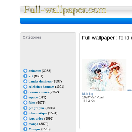
Full Wall
Full wallpaper : fond
Catégories
animaux
(3258)
art
(8661)
bandes dessinees
(1597)
celebrites hommes
(1101)
mag
dessins animes
(2752)
klub jpg
espace
(813)
1024*757 Pixel
114.3 Ko
films
(5075)
geographie
(4943)
informatique
(1591)
jeux video
(3992)
manga
(3870)
Musique
(3513)