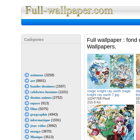
Full Wall
Full wallpaper : fond
Catégories
Wallpapers.
animaux
(3258)
art
(8661)
bandes dessinees
(1597)
magic knight ray earth magic
ma
celebrites hommes
(1101)
knight ray earth 7 jpg
kn
dessins animes
(2752)
1024*768 Pixel
10
215.8 Ko
21
espace
(813)
films
(5075)
geographie
(4943)
informatique
(1591)
jeux video
(3992)
manga
(3870)
Musique
(3513)