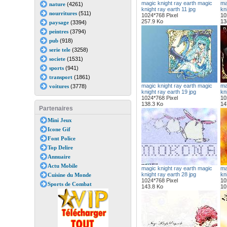
magic knight ray earth magic
ma
nature
(4261)
knight ray earth 11 jpg
kn
nourritures
(511)
1024*768 Pixel
10
257.9 Ko
13
paysage
(3394)
peintres
(3794)
pub
(918)
serie tele
(3258)
societe
(1531)
sports
(941)
transport
(1861)
magic knight ray earth magic
ma
voitures
(3778)
knight ray earth 19 jpg
kn
1024*768 Pixel
10
138.3 Ko
14
Partenaires
Mini Jeux
Icone Gif
Font Police
Top Delire
Annuaire
Actu Mobile
magic knight ray earth magic
ma
knight ray earth 28 jpg
kn
Cuisine du Monde
1024*768 Pixel
10
Sports de Combat
143.8 Ko
10