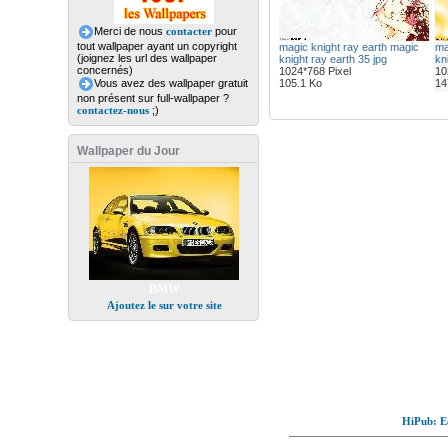
Merci de nous
contacter
pour
tout wallpaper ayant un copyright
magic knight ray earth magic
ma
(joignez les url des wallpaper
knight ray earth 35 jpg
kn
concernés)
1024*768 Pixel
10
Vous avez des wallpaper gratuit
105.1 Ko
14
non présent sur full-wallpaper ?
contactez-nous
;)
Wallpaper du Jour
BMW
Ajoutez le sur votre site
HiPub: Ec