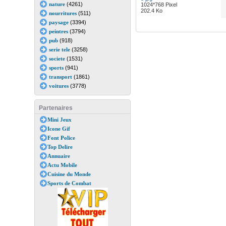
nature
(4261)
1024*768 Pixel
202.4 Ko
nourritures
(511)
paysage
(3394)
peintres
(3794)
pub
(918)
serie tele
(3258)
societe
(1531)
sports
(941)
transport
(1861)
voitures
(3778)
Partenaires
Mini Jeux
Icone Gif
Font Police
Top Delire
Annuaire
Actu Mobile
Cuisine du Monde
Sports de Combat