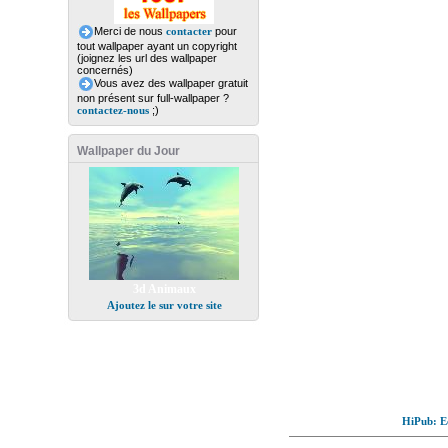
Merci de nous
contacter
pour
tout wallpaper ayant un copyright
(joignez les url des wallpaper
concernés)
Vous avez des wallpaper gratuit
non présent sur full-wallpaper ?
contactez-nous
;)
Wallpaper du Jour
3d Animaux
Ajoutez le sur votre site
HiPub: Ec