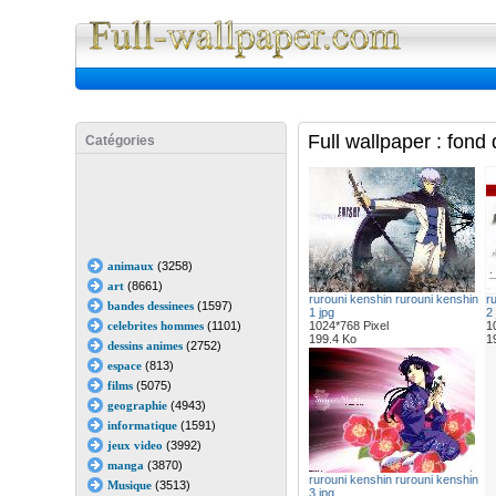
Full Wall
Full wallpaper : fond
Catégories
animaux
(3258)
art
(8661)
rurouni kenshin rurouni kenshin
r
bandes dessinees
(1597)
1 jpg
2 
celebrites hommes
(1101)
1024*768 Pixel
1
199.4 Ko
1
dessins animes
(2752)
espace
(813)
films
(5075)
geographie
(4943)
informatique
(1591)
jeux video
(3992)
manga
(3870)
rurouni kenshin rurouni kenshin
Musique
(3513)
3 jpg