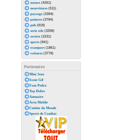
nature
(4261)
nourritures
(511)
paysage
(3394)
peintres
(3794)
pub
(918)
serie tele
(3258)
societe
(1531)
sports
(941)
transport
(1861)
voitures
(3778)
Partenaires
Mini Jeux
Icone Gif
Font Police
Top Delire
Annuaire
Actu Mobile
Cuisine du Monde
Sports de Combat