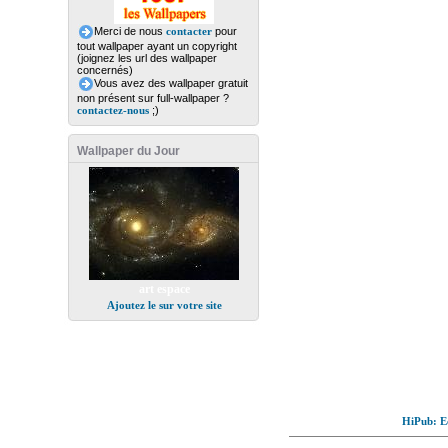
Merci de nous
contacter
pour
tout wallpaper ayant un copyright
(joignez les url des wallpaper
concernés)
Vous avez des wallpaper gratuit
non présent sur full-wallpaper ?
contactez-nous
;)
Wallpaper du Jour
art espace
Ajoutez le sur votre site
HiPub: Ec