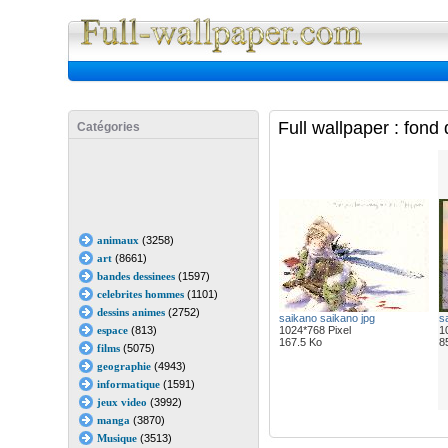
Full Wall
Full wallpaper : fon
Catégories
animaux
(3258)
art
(8661)
bandes dessinees
(1597)
celebrites hommes
(1101)
dessins animes
(2752)
saikano saikano jpg
s
espace
(813)
1024*768 Pixel
1
167.5 Ko
8
films
(5075)
geographie
(4943)
informatique
(1591)
jeux video
(3992)
manga
(3870)
Musique
(3513)