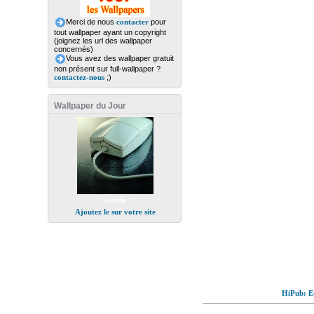
Merci de nous
contacter
pour
tout wallpaper ayant un copyright
(joignez les url des wallpaper
concernés)
Vous avez des wallpaper gratuit
non présent sur full-wallpaper ?
contactez-nous
;)
Wallpaper du Jour
souris
Ajoutez le sur votre site
HiPub: Ec
© Full-wallpaper.com to