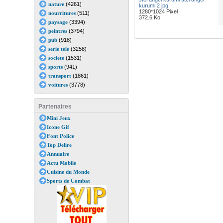
nature
(4261)
kurumi 2 jpg
1280*1024 Pixel
nourritures
(511)
372.6 Ko
paysage
(3394)
peintres
(3794)
pub
(918)
serie tele
(3258)
societe
(1531)
sports
(941)
transport
(1861)
voitures
(3778)
Partenaires
Mini Jeux
Icone Gif
Font Police
Top Delire
Annuaire
Actu Mobile
Cuisine du Monde
Sports de Combat