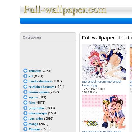
Full Wall
Full wallpaper : fond
Catégories
animaux
(3258)
art
(8661)
bandes dessinees
(1597)
stel angel kurumi stel angel
s
kurumi jpg
k
celebrites hommes
(1101)
1280*1024 Pixel
1
dessins animes
(2752)
1014.9 Ko
3
espace
(813)
films
(5075)
geographie
(4943)
informatique
(1591)
jeux video
(3992)
manga
(3870)
Musique
(3513)
stel angel kurumi stel angel