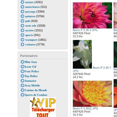
nature
(4261)
nourritures
(511)
paysage
(3394)
peintres
(3794)
pub
(918)
serie tele
(3258)
fleurs P 3 36 3 JPG
fl
societe
(1531)
640*426 Pixel
64
sports
(941)
31.5 Ko
40
transport
(1861)
voitures
(3778)
Partenaires
Mini Jeux
Icone Gif
fleurs P 3 36 7
fl
JPG
Font Police
64
426*640 Pixel
30
Top Delire
24.2 Ko
Annuaire
Actu Mobile
Cuisine du Monde
Sports de Combat
fleurs P 3 3611 JPG
J
640*426 Pixel
42
31.5 Ko
30