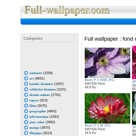
Full Wall
Full wallpaper : fond
Catégories
animaux
(3258)
art
(8661)
fleurs P 3 3598 JPG
J
640*426 Pixel
bandes dessinees
(1597)
42
46.8 Ko
55
celebrites hommes
(1101)
dessins animes
(2752)
espace
(813)
films
(5075)
geographie
(4943)
informatique
(1591)
jeux video
(3992)
fleurs P 3 36 JPG
J
manga
(3870)
640*426 Pixel
42
34.6 Ko
Musique
(3513)
34