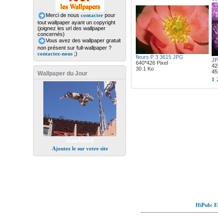
Merci de nous
contacter
pour
tout wallpaper ayant un copyright
(joignez les url des wallpaper
concernés)
Vous avez des wallpaper gratuit
non présent sur full-wallpaper ?
contactez-nous
;)
fleurs P 3 3615 JPG
J
640*426 Pixel
42
30.1 Ko
45
Wallpaper du Jour
1
skateboard
Ajoutez le sur votre site
HiPub: Ec