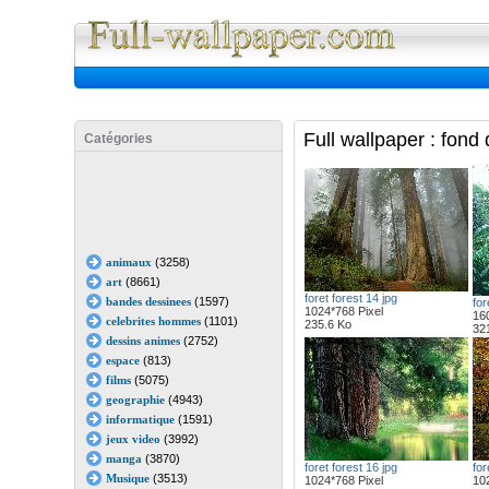
Full Wall
Full wallpaper : fond
Catégories
animaux
(3258)
art
(8661)
foret forest 14 jpg
bandes dessinees
(1597)
for
1024*768 Pixel
16
celebrites hommes
(1101)
235.6 Ko
32
dessins animes
(2752)
espace
(813)
films
(5075)
geographie
(4943)
informatique
(1591)
jeux video
(3992)
manga
(3870)
foret forest 16 jpg
for
Musique
(3513)
1024*768 Pixel
102