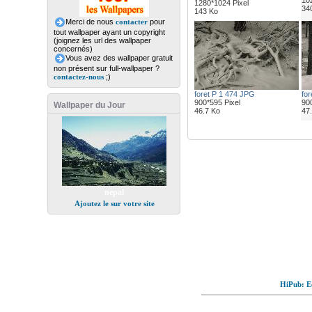
102
1280*1024 Pixel
34
143 Ko
Merci de nous
contacter
pour
tout wallpaper ayant un copyright
(joignez les url des wallpaper
concernés)
Vous avez des wallpaper gratuit
non présent sur full-wallpaper ?
contactez-nous
;)
foret P 1 474 JPG
for
900*595 Pixel
900
Wallpaper du Jour
46.7 Ko
47
nepal
Ajoutez le sur votre site
HiPub: Ec
© Full-wallpaper.com to