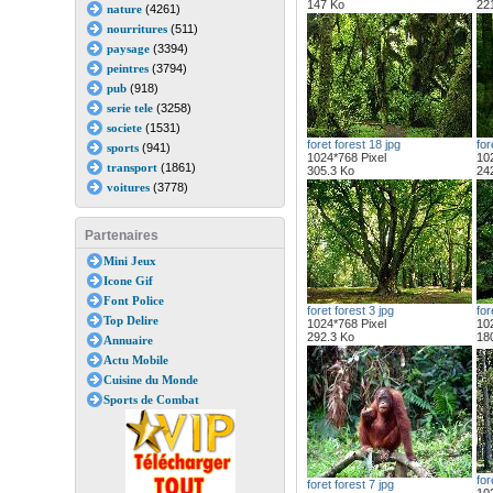
147 Ko
22
nature
(4261)
nourritures
(511)
paysage
(3394)
peintres
(3794)
pub
(918)
serie tele
(3258)
societe
(1531)
foret forest 18 jpg
for
sports
(941)
1024*768 Pixel
102
transport
(1861)
305.3 Ko
24
voitures
(3778)
Partenaires
Mini Jeux
Icone Gif
Font Police
foret forest 3 jpg
for
Top Delire
1024*768 Pixel
102
292.3 Ko
18
Annuaire
Actu Mobile
Cuisine du Monde
Sports de Combat
for
foret forest 7 jpg