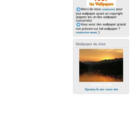
Merci de nous
contacter
pour
tout wallpaper ayant un copyright
(joignez les url des wallpaper
concernés)
Vous avez des wallpaper gratuit
non présent sur full-wallpaper ?
contactez-nous
;)
Wallpaper du Jour
coucher soleil
Ajoutez le sur votre site