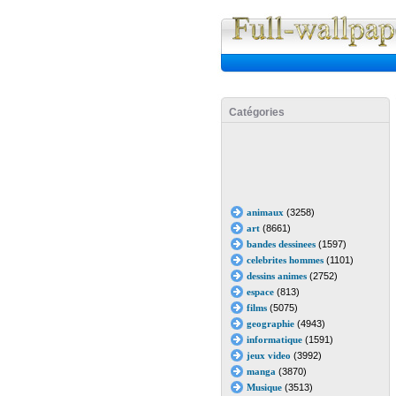
Catégories
animaux
(3258)
art
(8661)
bandes dessinees
(1597)
celebrites hommes
(1101)
dessins animes
(2752)
espace
(813)
films
(5075)
geographie
(4943)
informatique
(1591)
jeux video
(3992)
manga
(3870)
Musique
(3513)