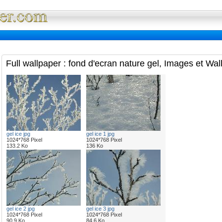
Full Wallpaper : La bibliotheque fond d'ec
Full wallpaper : fond d'ecran nature gel, Images et Wal
gel ice jpg
gel ice 1 jpg
1024*768 Pixel
1024*768 Pixel
133.2 Ko
136 Ko
gel ice 2 jpg
gel ice 3 jpg
1024*768 Pixel
1024*768 Pixel
90.9 Ko
84.6 Ko