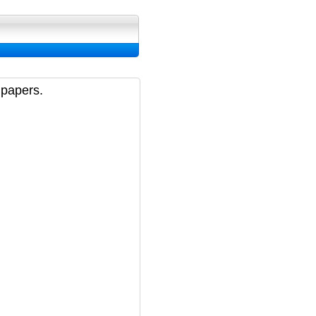
ran, Image et Wallpapers
lpapers.