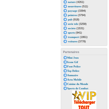
nature
(4261)
nourritures
(511)
paysage
(3394)
peintres
(3794)
pub
(918)
serie tele
(3258)
societe
(1531)
sports
(941)
transport
(1861)
voitures
(3778)
Partenaires
Mini Jeux
Icone Gif
Font Police
Top Delire
Annuaire
Actu Mobile
Cuisine du Monde
Sports de Combat