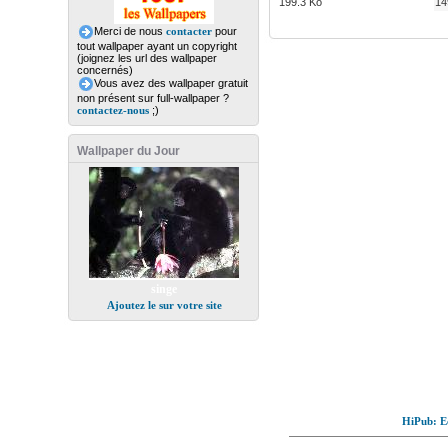
199.3 Ko
14
Merci de nous
contacter
pour
tout wallpaper ayant un copyright
(joignez les url des wallpaper
concernés)
Vous avez des wallpaper gratuit
non présent sur full-wallpaper ?
contactez-nous
;)
Wallpaper du Jour
singe
Ajoutez le sur votre site
HiPub: Ec