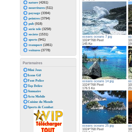
nature
(4261)
nourritures
(511)
paysage
(3394)
peintres
(3794)
pub
(918)
serie tele
(3258)
societe
(1531)
oceans oceans 7 jpg
oc
sports
(941)
1024*768 Pixel
10
145 Ko
19
transport
(1861)
voitures
(3778)
Partenaires
Mini Jeux
Icone Gif
Font Police
oceans oceans 14 jpg
oc
1024*768 Pixel
10
Top Delire
176.5 Ko
21
Annuaire
Actu Mobile
Cuisine du Monde
Sports de Combat
oceans oceans 25 jpg
oc
1024*768 Pixel
10