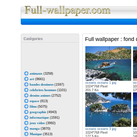
Full Wall
Full wallpaper : fon
Catégories
animaux
(3258)
art
(8661)
oceans oceans 1 jpg
oc
bandes dessinees
(1597)
1024*768 Pixel
10
celebrites hommes
(1101)
201.7 Ko
17
dessins animes
(2752)
espace
(813)
films
(5075)
geographie
(4943)
informatique
(1591)
jeux video
(3992)
manga
(3870)
oceans oceans 3 jpg
oc
1024*768 Pixel
10
Musique
(3513)
177.5 Ko
14