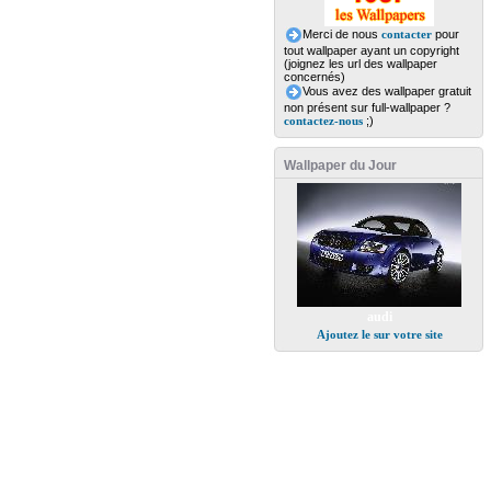
Merci de nous
contacter
pour
tout wallpaper ayant un copyright
(joignez les url des wallpaper
concernés)
Vous avez des wallpaper gratuit
non présent sur full-wallpaper ?
contactez-nous
;)
Wallpaper du Jour
audi
Ajoutez le sur votre site