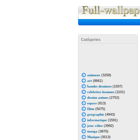
Catégories
animaux
(3258)
art
(8661)
bandes dessinees
(1597)
celebrites hommes
(1101)
dessins animes
(2752)
espace
(813)
films
(5075)
geographie
(4943)
informatique
(1591)
jeux video
(3992)
manga
(3870)
Musique
(3513)