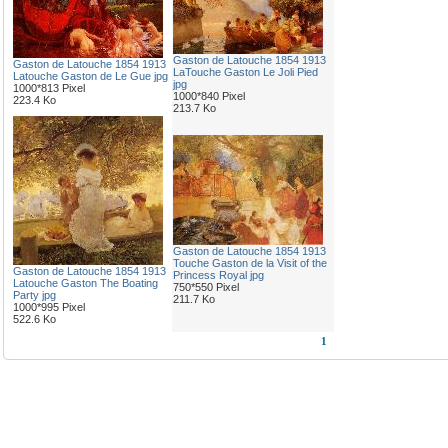
Gaston de Latouche 1854 1913
Gaston de Latouche 1854 1913
LaTouche Gaston Le Joli Pied
Latouche Gaston de Le Gue jpg
jpg
1000*813 Pixel
1000*840 Pixel
223.4 Ko
213.7 Ko
Gaston de Latouche 1854 1913
Touche Gaston de la Visit of the
Gaston de Latouche 1854 1913
Princess Royal jpg
Latouche Gaston The Boating
750*550 Pixel
Party jpg
211.7 Ko
1000*995 Pixel
522.6 Ko
1