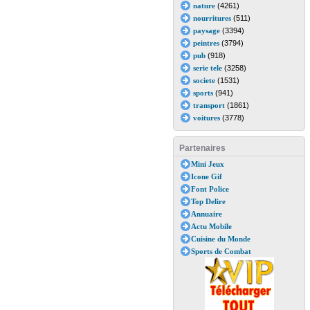
nature
(4261)
nourritures
(511)
paysage
(3394)
peintres
(3794)
pub
(918)
serie tele
(3258)
societe
(1531)
sports
(941)
transport
(1861)
voitures
(3778)
Partenaires
Mini Jeux
Icone Gif
Font Police
Top Delire
Annuaire
Actu Mobile
Cuisine du Monde
Sports de Combat