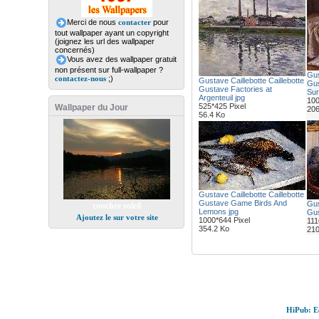
Merci de nous
contacter
pour
tout wallpaper ayant un copyright
(joignez les url des wallpaper
concernés)
Vous avez des wallpaper gratuit
non présent sur full-wallpaper ?
Gus
contactez-nous
;)
Gustave Caillebotte Caillebotte
Gu
Gustave Factories at
Sur
Argenteuil jpg
100
525*425 Pixel
Wallpaper du Jour
206
56.4 Ko
Gustave Caillebotte Caillebotte
Gustave Game Birds And
Gus
coucher soleil
Lemons jpg
Gus
Ajoutez le sur votre site
1000*644 Pixel
111
354.2 Ko
210
HiPub: Ec