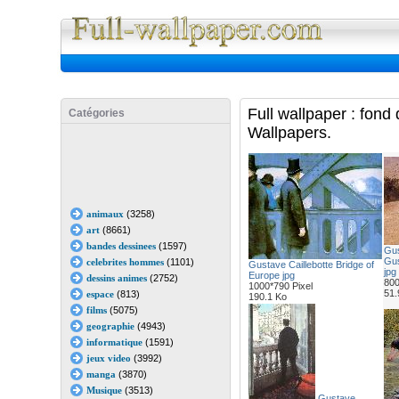
Full Wall
Full wallpaper : fond
Catégories
Wallpapers.
animaux
(3258)
art
(8661)
bandes dessinees
(1597)
Gus
Gus
celebrites hommes
(1101)
Gustave Caillebotte Bridge of
jpg
Europe jpg
dessins animes
(2752)
800
1000*790 Pixel
51.
espace
(813)
190.1 Ko
films
(5075)
geographie
(4943)
informatique
(1591)
jeux video
(3992)
manga
(3870)
Musique
(3513)
Gustave