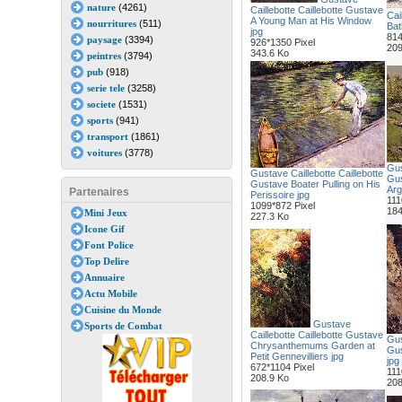
nature
(4261)
Caillebotte Caillebotte Gustave
Cai
A Young Man at His Window
nourritures
(511)
Bat
jpg
814
paysage
(3394)
926*1350 Pixel
209
343.6 Ko
peintres
(3794)
pub
(918)
serie tele
(3258)
societe
(1531)
sports
(941)
transport
(1861)
voitures
(3778)
Gus
Gustave Caillebotte Caillebotte
Gus
Gustave Boater Pulling on His
Arg
Partenaires
Perissoire jpg
111
1099*872 Pixel
184
Mini Jeux
227.3 Ko
Icone Gif
Font Police
Top Delire
Annuaire
Actu Mobile
Cuisine du Monde
Gustave
Sports de Combat
Caillebotte Caillebotte Gustave
Gus
Chrysanthemums Garden at
Gus
Petit Gennevilliers jpg
jpg
672*1104 Pixel
111
208.9 Ko
208