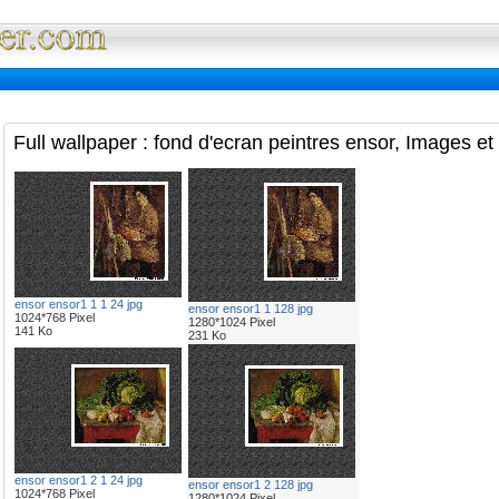
Full Wallpaper : La bibliotheque fond d'ec
Full wallpaper : fond d'ecran peintres ensor, Images et
ensor ensor1 1 1 24 jpg
ensor ensor1 1 128 jpg
1024*768 Pixel
1280*1024 Pixel
141 Ko
231 Ko
ensor ensor1 2 1 24 jpg
ensor ensor1 2 128 jpg
1024*768 Pixel
1280*1024 Pixel