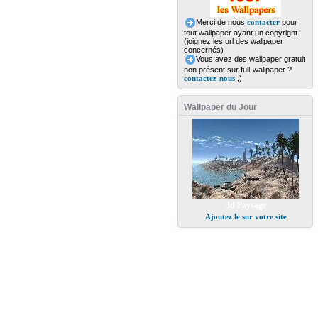
Merci de nous
contacter
pour
tout wallpaper ayant un copyright
(joignez les url des wallpaper
concernés)
Vous avez des wallpaper gratuit
non présent sur full-wallpaper ?
contactez-nous
;)
Wallpaper du Jour
3d Paysage
Ajoutez le sur votre site