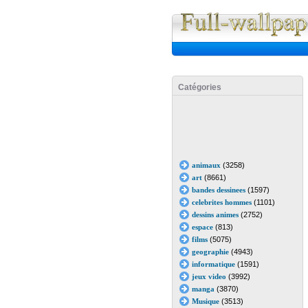
Catégories
animaux
(3258)
art
(8661)
bandes dessinees
(1597)
celebrites hommes
(1101)
dessins animes
(2752)
espace
(813)
films
(5075)
geographie
(4943)
informatique
(1591)
jeux video
(3992)
manga
(3870)
Musique
(3513)