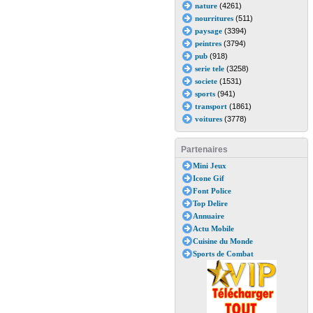
nature
(4261)
nourritures
(511)
paysage
(3394)
peintres
(3794)
pub
(918)
serie tele
(3258)
societe
(1531)
sports
(941)
transport
(1861)
voitures
(3778)
Partenaires
Mini Jeux
Icone Gif
Font Police
Top Delire
Annuaire
Actu Mobile
Cuisine du Monde
Sports de Combat