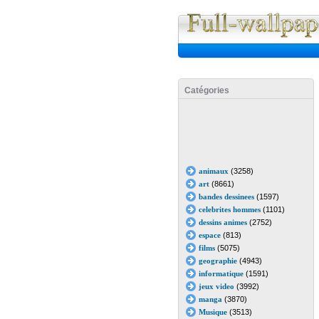
Catégories
animaux
(3258)
art
(8661)
bandes dessinees
(1597)
celebrites hommes
(1101)
dessins animes
(2752)
espace
(813)
films
(5075)
geographie
(4943)
informatique
(1591)
jeux video
(3992)
manga
(3870)
Musique
(3513)