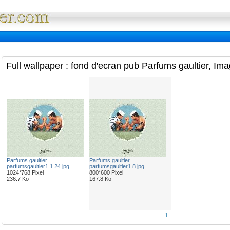
Full Wallpaper : La bibliotheque fond d'ec
Full wallpaper : fond d'ecran pub Parfums gaultier, Im
Parfums gaultier
Parfums gaultier
parfumsgaultier1 1 24 jpg
parfumsgaultier1 8 jpg
1024*768 Pixel
800*600 Pixel
236.7 Ko
167.8 Ko
1