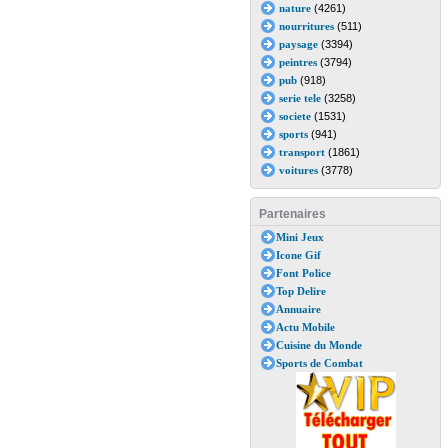
nature
(4261)
nourritures
(511)
paysage
(3394)
peintres
(3794)
pub
(918)
serie tele
(3258)
societe
(1531)
sports
(941)
transport
(1861)
voitures
(3778)
Partenaires
Mini Jeux
Icone Gif
Font Police
Top Delire
Annuaire
Actu Mobile
Cuisine du Monde
Sports de Combat