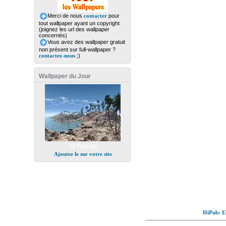
Merci de nous
contacter
pour
tout wallpaper ayant un copyright
(joignez les url des wallpaper
concernés)
Vous avez des wallpaper gratuit
non présent sur full-wallpaper ?
contactez-nous
;)
Wallpaper du Jour
3d Paysage
Ajoutez le sur votre site
HiPub: Ec