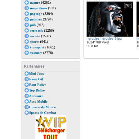
nature
(4261)
nourritures
(511)
paysage
(3394)
peintres
(3794)
pub
(918)
serie tele
(3258)
societe
(1531)
hercules hercules 5 jpg
h
sports
(941)
1024*768 Pixel
1
90.8 Ko
1
transport
(1861)
voitures
(3778)
Partenaires
Mini Jeux
Icone Gif
Font Police
Top Delire
Annuaire
Actu Mobile
Cuisine du Monde
Sports de Combat