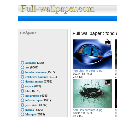
Full Wall
Full wallpaper : fond
Catégories
animaux
(3258)
art
(8661)
hercules hercules 1 jpg
h
bandes dessinees
(1597)
1024*768 Pixel
1
celebrites hommes
(1101)
72.8 Ko
7
dessins animes
(2752)
espace
(813)
films
(5075)
geographie
(4943)
informatique
(1591)
jeux video
(3992)
manga
(3870)
hercules hercules 3 jpg
h
1024*768 Pixel
1
Musique
(3513)
92.2 Ko
9