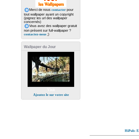
Merci de nous
contacter
pour
tout wallpaper ayant un copyright
(joignez les url des wallpaper
concernés)
Vous avez des wallpaper gratuit
non présent sur full-wallpaper ?
contactez-nous
;)
Wallpaper du Jour
Vixit
Ajoutez le sur votre site
HiPub: Ec