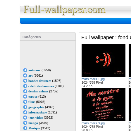
Full Wall
Full wallpaper : fond
Catégories
animaux
(3258)
art
(8661)
mars mars 1 jpg
m
bandes dessinees
(1597)
1024*768 Pixel
1
celebrites hommes
(1101)
34.2 Ko
4
dessins animes
(2752)
espace
(813)
films
(5075)
geographie
(4943)
informatique
(1591)
jeux video
(3992)
manga
(3870)
mars mars 3 jpg
m
1024*768 Pixel
1
Musique
(3513)
98.8 Ko
4