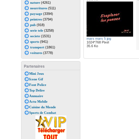
nature
(4261)
nourritures
(511)
paysage
(3394)
peintres
(3794)
pub
(918)
serie tele
(3258)
societe
(1531)
mars mars 5 jpg
sports
(941)
1024*768 Pixel
35.6 Ko
transport
(1861)
voitures
(3778)
Partenaires
Mini Jeux
Icone Gif
Font Police
Top Delire
Annuaire
Actu Mobile
Cuisine du Monde
Sports de Combat