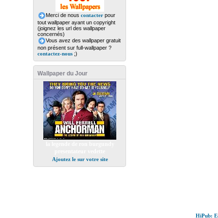
Merci de nous
contacter
pour
tout wallpaper ayant un copyright
(joignez les url des wallpaper
concernés)
Vous avez des wallpaper gratuit
non présent sur full-wallpaper ?
contactez-nous
;)
Wallpaper du Jour
la legende de ron burgundy
presentateur vedette
Ajoutez le sur votre site
HiPub: Ec