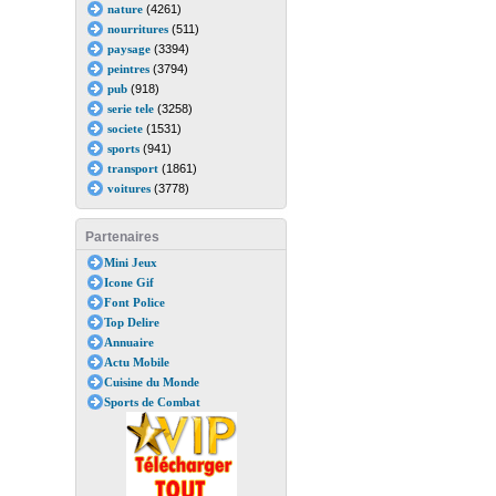
nature
(4261)
nourritures
(511)
paysage
(3394)
peintres
(3794)
pub
(918)
serie tele
(3258)
societe
(1531)
sports
(941)
transport
(1861)
voitures
(3778)
Partenaires
Mini Jeux
Icone Gif
Font Police
Top Delire
Annuaire
Actu Mobile
Cuisine du Monde
Sports de Combat