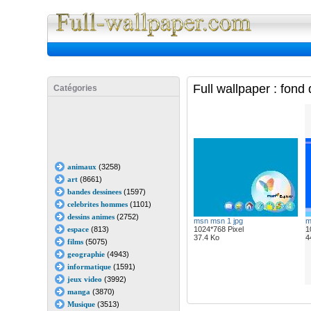
Full Wall
Full wallpaper : fond
Catégories
animaux
(3258)
art
(8661)
bandes dessinees
(1597)
celebrites hommes
(1101)
dessins animes
(2752)
msn msn 1 jpg
m
espace
(813)
1024*768 Pixel
1
37.4 Ko
4
films
(5075)
geographie
(4943)
informatique
(1591)
jeux video
(3992)
manga
(3870)
Musique
(3513)