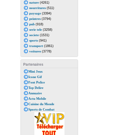
nature
(4261)
nourritures
(511)
paysage
(3394)
peintres
(3794)
pub
(918)
serie tele
(3258)
societe
(1531)
sports
(941)
transport
(1861)
voitures
(3778)
Partenaires
Mini Jeux
Icone Gif
Font Police
Top Delire
Annuaire
Actu Mobile
Cuisine du Monde
Sports de Combat