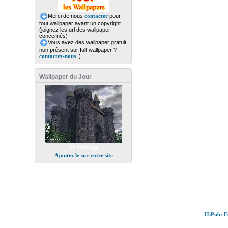
Merci de nous
contacter
pour
tout wallpaper ayant un copyright
(joignez les url des wallpaper
concernés)
Vous avez des wallpaper gratuit
non présent sur full-wallpaper ?
contactez-nous
;)
Wallpaper du Jour
3d Paysage
Ajoutez le sur votre site
HiPub: Ec