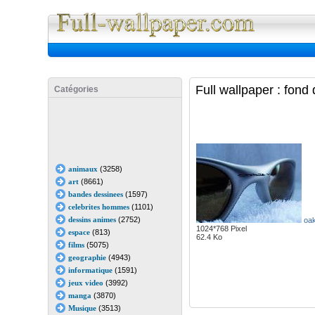
Full Wall
Full wallpaper : fond
Catégories
animaux
(3258)
art
(8661)
bandes dessinees
(1597)
celebrites hommes
(1101)
dessins animes
(2752)
oak
1024*768 Pixel
espace
(813)
62.4 Ko
films
(5075)
geographie
(4943)
informatique
(1591)
jeux video
(3992)
manga
(3870)
Musique
(3513)