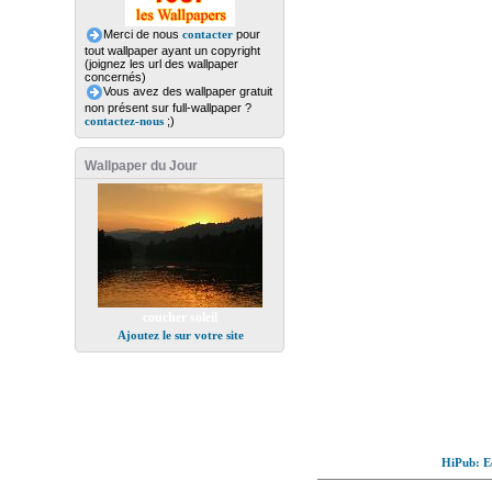
Merci de nous
contacter
pour
tout wallpaper ayant un copyright
(joignez les url des wallpaper
concernés)
Vous avez des wallpaper gratuit
non présent sur full-wallpaper ?
contactez-nous
;)
Wallpaper du Jour
coucher soleil
Ajoutez le sur votre site
HiPub: Ec