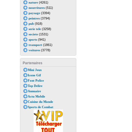
nature
(4261)
nourritures
(511)
paysage
(3394)
peintres
(3794)
pub
(918)
serie tele
(3258)
societe
(1531)
sports
(941)
transport
(1861)
voitures
(3778)
Partenaires
Mini Jeux
Icone Gif
Font Police
Top Delire
Annuaire
Actu Mobile
Cuisine du Monde
Sports de Combat