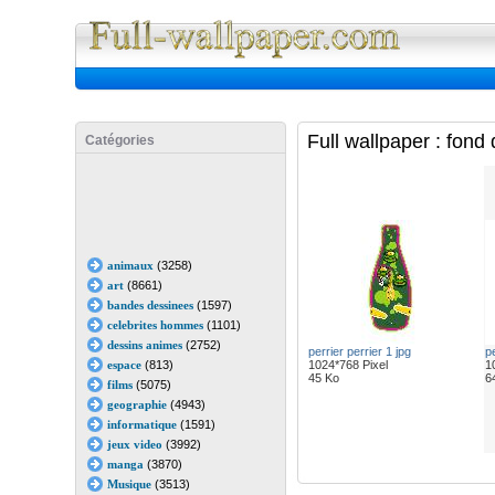
Full Wall
Full wallpaper : fond
Catégories
animaux
(3258)
art
(8661)
bandes dessinees
(1597)
celebrites hommes
(1101)
dessins animes
(2752)
perrier perrier 1 jpg
pe
espace
(813)
1024*768 Pixel
1
45 Ko
6
films
(5075)
geographie
(4943)
informatique
(1591)
jeux video
(3992)
manga
(3870)
Musique
(3513)