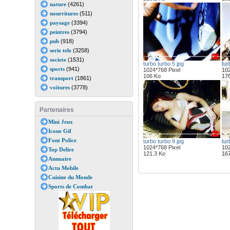
nature
(4261)
nourritures
(511)
paysage
(3394)
peintres
(3794)
pub
(918)
serie tele
(3258)
societe
(1531)
turbo turbo 5 jpg
tur
sports
(941)
1024*768 Pixel
102
106 Ko
176
transport
(1861)
voitures
(3778)
Partenaires
Mini Jeux
Icone Gif
Font Police
turbo turbo 9 jpg
tur
1024*768 Pixel
102
Top Delire
121.3 Ko
167
Annuaire
Actu Mobile
Cuisine du Monde
Sports de Combat