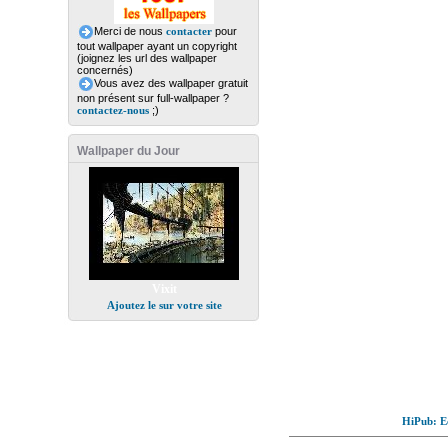
Merci de nous
contacter
pour
tout wallpaper ayant un copyright
(joignez les url des wallpaper
concernés)
Vous avez des wallpaper gratuit
non présent sur full-wallpaper ?
contactez-nous
;)
Wallpaper du Jour
Vixit
Ajoutez le sur votre site
HiPub: Ec