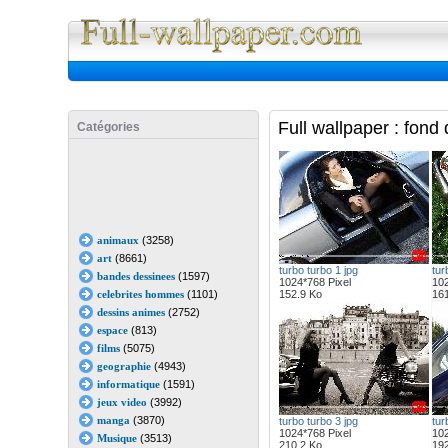
Full Wall
Full wallpaper : fond
Catégories
animaux
(3258)
art
(8661)
turbo turbo 1 jpg
tur
bandes dessinees
(1597)
1024*768 Pixel
102
celebrites hommes
(1101)
152.9 Ko
161
dessins animes
(2752)
espace
(813)
films
(5075)
geographie
(4943)
informatique
(1591)
jeux video
(3992)
manga
(3870)
turbo turbo 3 jpg
tur
1024*768 Pixel
102
Musique
(3513)
210.2 Ko
192