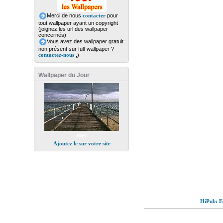
Merci de nous
contacter
pour
tout wallpaper ayant un copyright
(joignez les url des wallpaper
concernés)
Vous avez des wallpaper gratuit
non présent sur full-wallpaper ?
contactez-nous
;)
Wallpaper du Jour
mer
Ajoutez le sur votre site
HiPub: Ec
© Full-wallpaper.com to