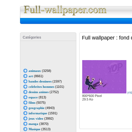
Full Wall
Full wallpaper : fond
Catégories
animaux
(3258)
art
(8661)
bandes dessinees
(1597)
celebrites hommes
(1101)
dessins animes
(2752)
yop
800*600 Pixel
espace
(813)
29.5 Ko
films
(5075)
geographie
(4943)
informatique
(1591)
jeux video
(3992)
manga
(3870)
Musique
(3513)