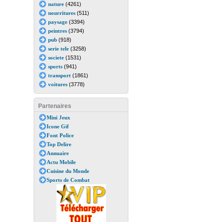
nature
(4261)
nourritures
(511)
paysage
(3394)
peintres
(3794)
pub
(918)
serie tele
(3258)
societe
(1531)
sports
(941)
transport
(1861)
voitures
(3778)
Partenaires
Mini Jeux
Icone Gif
Font Police
Top Delire
Annuaire
Actu Mobile
Cuisine du Monde
Sports de Combat