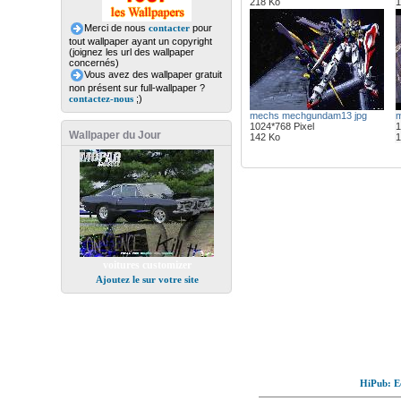
218 Ko
1
Merci de nous
contacter
pour
tout wallpaper ayant un copyright
(joignez les url des wallpaper
concernés)
Vous avez des wallpaper gratuit
non présent sur full-wallpaper ?
contactez-nous
;)
mechs mechgundam13 jpg
m
1024*768 Pixel
1
Wallpaper du Jour
142 Ko
1
voitures customizer
Ajoutez le sur votre site
HiPub: Ec