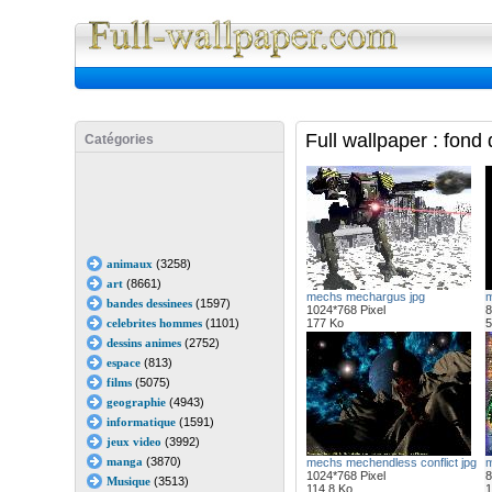
Full Wall
Full wallpaper : fond
Catégories
animaux
(3258)
art
(8661)
mechs mechargus jpg
m
bandes dessinees
(1597)
1024*768 Pixel
8
celebrites hommes
(1101)
177 Ko
5
dessins animes
(2752)
espace
(813)
films
(5075)
geographie
(4943)
informatique
(1591)
jeux video
(3992)
manga
(3870)
mechs mechendless conflict jpg
m
1024*768 Pixel
8
Musique
(3513)
114.8 Ko
1