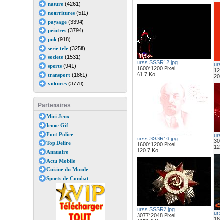
nature
(4261)
nourritures
(511)
paysage
(3394)
peintres
(3794)
pub
(918)
serie tele
(3258)
societe
(1531)
urss SSSR12 jpg
ur
sports
(941)
1600*1200 Pixel
12
61.7 Ko
transport
(1861)
20
voitures
(3778)
Partenaires
Mini Jeux
Icone Gif
Font Police
ur
urss SSSR16 jpg
30
Top Delire
1600*1200 Pixel
12
120.7 Ko
Annuaire
Actu Mobile
Cuisine du Monde
Sports de Combat
urss SSSR2 jpg
ur
3077*2048 Pixel
16