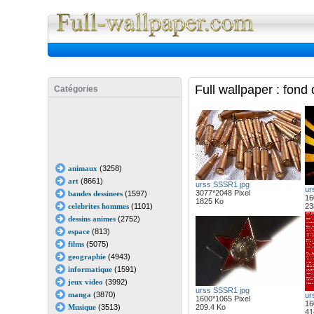
Full Wall
Full wallpaper : fond
Catégories
animaux
(3258)
art
(8661)
urss SSSR1 jpg
ur
3077*2048 Pixel
bandes dessinees
(1597)
16
1825 Ko
celebrites hommes
(1101)
23
dessins animes
(2752)
espace
(813)
films
(5075)
geographie
(4943)
informatique
(1591)
jeux video
(3992)
urss SSSR1 jpg
manga
(3870)
ur
1600*1065 Pixel
16
Musique
(3513)
209.4 Ko
41