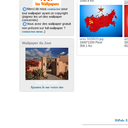
1050.9 Ko
22
Merci de nous
contacter
pour
tout wallpaper ayant un copyright
(joignez les url des wallpaper
concernés)
Vous avez des wallpaper gratuit
non présent sur full-wallpaper ?
contactez-nous
;)
urss SSSR23 jpg
ur
1600*1200 Pixel
15
Wallpaper du Jour
356.1 Ko
41
tour du monde
Ajoutez le sur votre site
HiPub: Ec