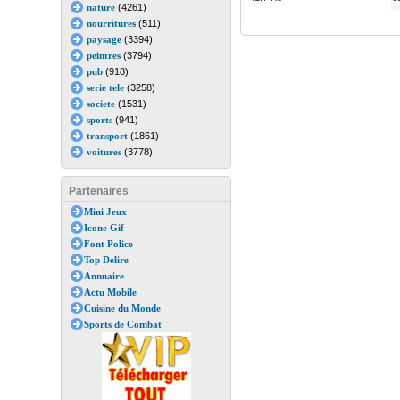
nature
(4261)
nourritures
(511)
paysage
(3394)
peintres
(3794)
pub
(918)
serie tele
(3258)
societe
(1531)
sports
(941)
transport
(1861)
voitures
(3778)
Partenaires
Mini Jeux
Icone Gif
Font Police
Top Delire
Annuaire
Actu Mobile
Cuisine du Monde
Sports de Combat