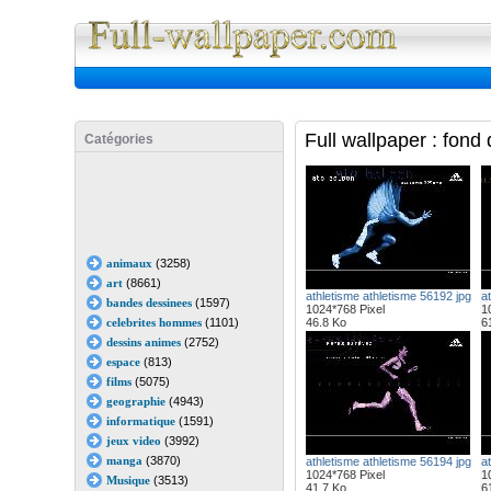
Full Wall
Full wallpaper : fond
Catégories
animaux
(3258)
art
(8661)
athletisme athletisme 56192 jpg
a
bandes dessinees
(1597)
1024*768 Pixel
1
celebrites hommes
(1101)
46.8 Ko
6
dessins animes
(2752)
espace
(813)
films
(5075)
geographie
(4943)
informatique
(1591)
jeux video
(3992)
manga
(3870)
athletisme athletisme 56194 jpg
a
1024*768 Pixel
1
Musique
(3513)
41.7 Ko
6