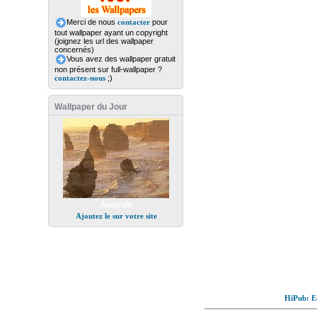
Merci de nous
contacter
pour
tout wallpaper ayant un copyright
(joignez les url des wallpaper
concernés)
Vous avez des wallpaper gratuit
non présent sur full-wallpaper ?
contactez-nous
;)
Wallpaper du Jour
Australie
Ajoutez le sur votre site
HiPub: Ec