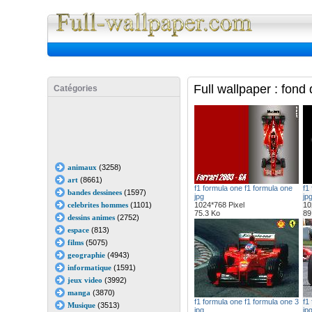
Full Wall
Full wallpaper : fond
Catégories
animaux
(3258)
art
(8661)
f1 formula one f1 formula one
f1
bandes dessinees
(1597)
jpg
jp
celebrites hommes
(1101)
1024*768 Pixel
10
75.3 Ko
89
dessins animes
(2752)
espace
(813)
films
(5075)
geographie
(4943)
informatique
(1591)
jeux video
(3992)
manga
(3870)
f1 formula one f1 formula one 3
f1
Musique
(3513)
jpg
jp