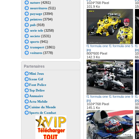
nature
(4261)
1024*768 Pixel
10
101.9 Ko
15
nourritures
(511)
paysage
(3394)
peintres
(3794)
pub
(918)
serie tele
(3258)
societe
(1531)
sports
(941)
f1 formula one f1 formula one 5
f1
transport
(1861)
jpg
jp
voitures
(3778)
800*600 Pixel
10
142.3 Ko
66
Partenaires
Mini Jeux
Icone Gif
Font Police
Top Delire
Annuaire
f1 formula one f1 formula one 9
f1
jpg
jp
Actu Mobile
1024*768 Pixel
10
Cuisine du Monde
145.1 Ko
86
Sports de Combat