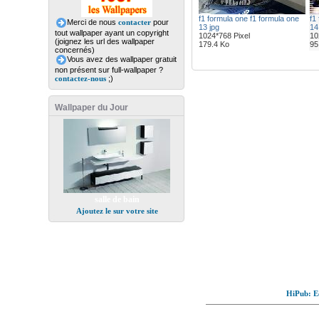
f1 formula one f1 formula one
f1
Merci de nous
contacter
pour
13 jpg
14
tout wallpaper ayant un copyright
1024*768 Pixel
10
(joignez les url des wallpaper
179.4 Ko
95
concernés)
Vous avez des wallpaper gratuit
non présent sur full-wallpaper ?
contactez-nous
;)
Wallpaper du Jour
salle de bain
Ajoutez le sur votre site
HiPub: Ec
© Full-wallpaper.com to