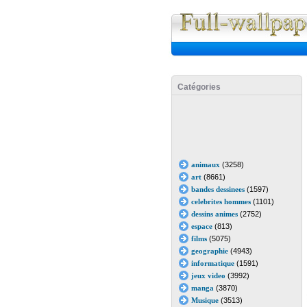
Catégories
animaux
(3258)
art
(8661)
bandes dessinees
(1597)
celebrites hommes
(1101)
dessins animes
(2752)
espace
(813)
films
(5075)
geographie
(4943)
informatique
(1591)
jeux video
(3992)
manga
(3870)
Musique
(3513)