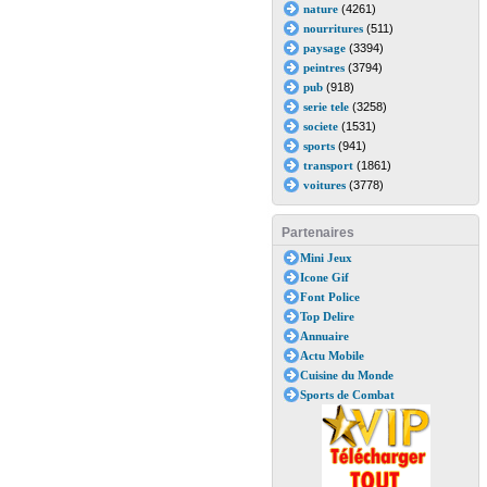
nature
(4261)
nourritures
(511)
paysage
(3394)
peintres
(3794)
pub
(918)
serie tele
(3258)
societe
(1531)
sports
(941)
transport
(1861)
voitures
(3778)
Partenaires
Mini Jeux
Icone Gif
Font Police
Top Delire
Annuaire
Actu Mobile
Cuisine du Monde
Sports de Combat