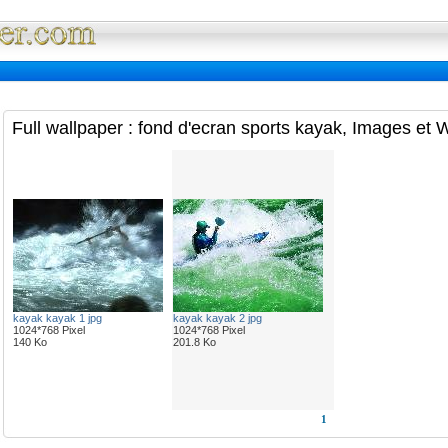
Full Wallpaper : La bibliotheque fond d'ec
Full wallpaper : fond d'ecran sports kayak, Images et 
kayak kayak 1 jpg
kayak kayak 2 jpg
1024*768 Pixel
1024*768 Pixel
140 Ko
201.8 Ko
1