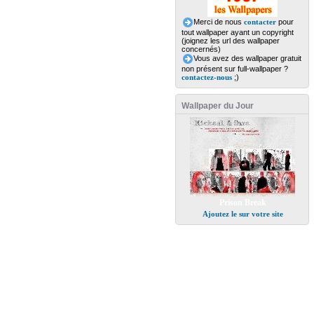
Merci de nous
contacter
pour
tout wallpaper ayant un copyright
(joignez les url des wallpaper
concernés)
Vous avez des wallpaper gratuit
non présent sur full-wallpaper ?
contactez-nous
;)
Wallpaper du Jour
Prison Break
Ajoutez le sur votre site