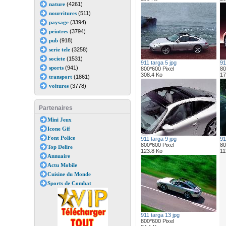
nature
(4261)
nourritures
(511)
paysage
(3394)
peintres
(3794)
pub
(918)
serie tele
(3258)
societe
(1531)
911 targa 5 jpg
91
sports
(941)
800*600 Pixel
80
308.4 Ko
17
transport
(1861)
voitures
(3778)
Partenaires
Mini Jeux
Icone Gif
Font Police
911 targa 9 jpg
91
800*600 Pixel
80
Top Delire
123.8 Ko
11
Annuaire
Actu Mobile
Cuisine du Monde
Sports de Combat
911 targa 13 jpg
800*600 Pixel