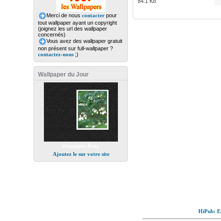
84.1 Ko
Merci de nous
contacter
pour
tout wallpaper ayant un copyright
(joignez les url des wallpaper
concernés)
Vous avez des wallpaper gratuit
non présent sur full-wallpaper ?
contactez-nous
;)
Wallpaper du Jour
estampes fleur
Ajoutez le sur votre site
HiPub: Ec