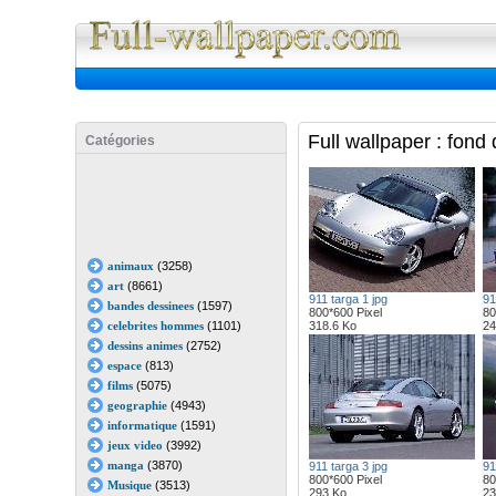
Full Wall
Full wallpaper : fond
Catégories
animaux
(3258)
art
(8661)
911 targa 1 jpg
91
bandes dessinees
(1597)
800*600 Pixel
80
celebrites hommes
(1101)
318.6 Ko
24
dessins animes
(2752)
espace
(813)
films
(5075)
geographie
(4943)
informatique
(1591)
jeux video
(3992)
manga
(3870)
911 targa 3 jpg
91
800*600 Pixel
80
Musique
(3513)
293 Ko
23