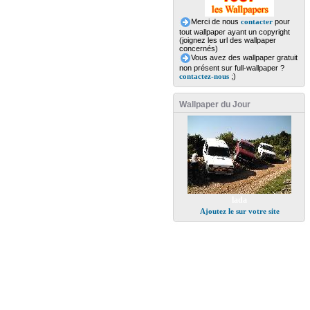
Merci de nous
contacter
pour
tout wallpaper ayant un copyright
(joignez les url des wallpaper
concernés)
Vous avez des wallpaper gratuit
non présent sur full-wallpaper ?
contactez-nous
;)
Wallpaper du Jour
lada
Ajoutez le sur votre site