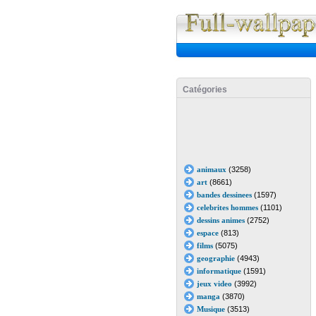
Catégories
animaux
(3258)
art
(8661)
bandes dessinees
(1597)
celebrites hommes
(1101)
dessins animes
(2752)
espace
(813)
films
(5075)
geographie
(4943)
informatique
(1591)
jeux video
(3992)
manga
(3870)
Musique
(3513)