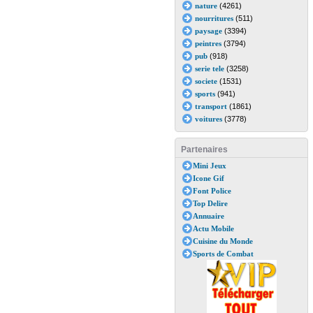
nature
(4261)
nourritures
(511)
paysage
(3394)
peintres
(3794)
pub
(918)
serie tele
(3258)
societe
(1531)
sports
(941)
transport
(1861)
voitures
(3778)
Partenaires
Mini Jeux
Icone Gif
Font Police
Top Delire
Annuaire
Actu Mobile
Cuisine du Monde
Sports de Combat