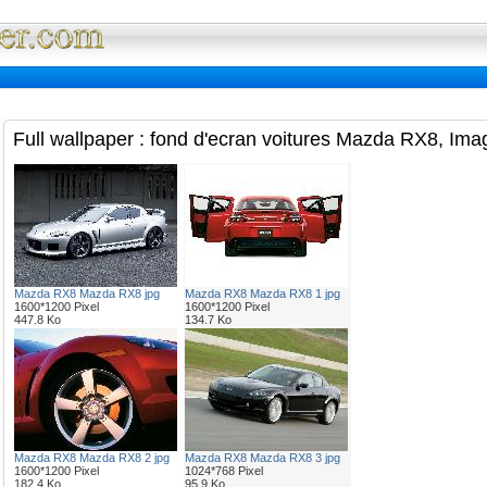
Full Wallpaper : La bibliotheque fond d'ec
Full wallpaper : fond d'ecran voitures Mazda RX8, Ima
Mazda RX8 Mazda RX8 jpg
Mazda RX8 Mazda RX8 1 jpg
1600*1200 Pixel
1600*1200 Pixel
447.8 Ko
134.7 Ko
Mazda RX8 Mazda RX8 2 jpg
Mazda RX8 Mazda RX8 3 jpg
1600*1200 Pixel
1024*768 Pixel
182.4 Ko
95.9 Ko