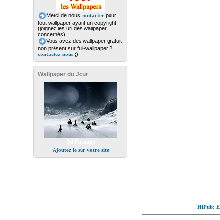
Merci de nous
contacter
pour
tout wallpaper ayant un copyright
(joignez les url des wallpaper
concernés)
Vous avez des wallpaper gratuit
non présent sur full-wallpaper ?
contactez-nous
;)
Wallpaper du Jour
3d Paysage
Ajoutez le sur votre site
HiPub: Ec