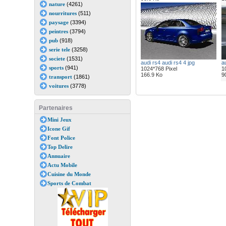
nature
(4261)
nourritures
(511)
paysage
(3394)
peintres
(3794)
pub
(918)
serie tele
(3258)
societe
(1531)
audi rs4 audi rs4 4 jpg
au
sports
(941)
1024*768 Pixel
1
166.9 Ko
9
transport
(1861)
voitures
(3778)
Partenaires
Mini Jeux
Icone Gif
Font Police
Top Delire
Annuaire
Actu Mobile
Cuisine du Monde
Sports de Combat