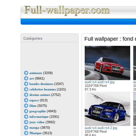
Full Wall
Full wallpaper : fond
Catégories
animaux
(3258)
art
(8661)
audi rs4 audi rs4 jpg
au
bandes dessinees
(1597)
1024*768 Pixel
1
celebrites hommes
(1101)
97.3 Ko
1
dessins animes
(2752)
espace
(813)
films
(5075)
geographie
(4943)
informatique
(1591)
jeux video
(3992)
manga
(3870)
audi rs4 audi rs4 2 jpg
au
1024*768 Pixel
1
Musique
(3513)
98.6 Ko
1