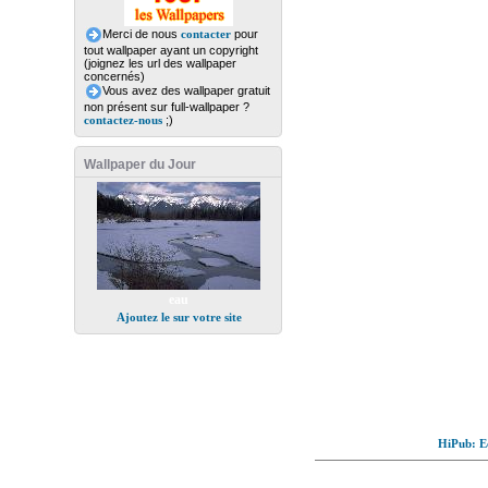
Merci de nous
contacter
pour
tout wallpaper ayant un copyright
(joignez les url des wallpaper
concernés)
Vous avez des wallpaper gratuit
non présent sur full-wallpaper ?
contactez-nous
;)
Wallpaper du Jour
eau
Ajoutez le sur votre site
HiPub: Ec
© Full-wallpaper.com to