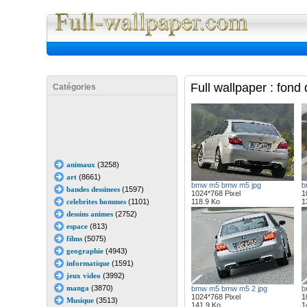
Full Wall
Full wallpaper : fon
Catégories
animaux
(3258)
art
(8661)
bmw m5 bmw m5 jpg
b
bandes dessinees
(1597)
1024*768 Pixel
1
celebrites hommes
(1101)
118.9 Ko
1
dessins animes
(2752)
espace
(813)
films
(5075)
geographie
(4943)
informatique
(1591)
jeux video
(3992)
manga
(3870)
bmw m5 bmw m5 2 jpg
b
1024*768 Pixel
1
Musique
(3513)
141.9 Ko
1