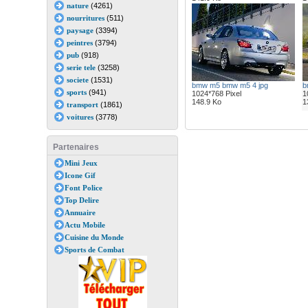
nature
(4261)
nourritures
(511)
paysage
(3394)
peintres
(3794)
pub
(918)
serie tele
(3258)
societe
(1531)
bmw m5 bmw m5 4 jpg
b
sports
(941)
1024*768 Pixel
1
148.9 Ko
1
transport
(1861)
voitures
(3778)
Partenaires
Mini Jeux
Icone Gif
Font Police
Top Delire
Annuaire
Actu Mobile
Cuisine du Monde
Sports de Combat