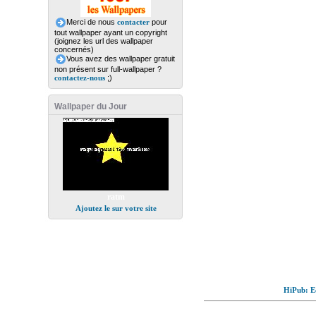
Merci de nous
contacter
pour
tout wallpaper ayant un copyright
(joignez les url des wallpaper
concernés)
Vous avez des wallpaper gratuit
non présent sur full-wallpaper ?
contactez-nous
;)
Wallpaper du Jour
ratm
Ajoutez le sur votre site
HiPub: Ec
© Full-wallpaper.com to