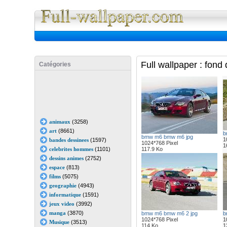
Full Wall
Full wallpaper : fon
Catégories
animaux
(3258)
art
(8661)
b
bmw m6 bmw m6 jpg
1
bandes dessinees
(1597)
1024*768 Pixel
1
celebrites hommes
(1101)
117.9 Ko
dessins animes
(2752)
espace
(813)
films
(5075)
geographie
(4943)
informatique
(1591)
jeux video
(3992)
manga
(3870)
bmw m6 bmw m6 2 jpg
b
1024*768 Pixel
1
Musique
(3513)
114 Ko
1