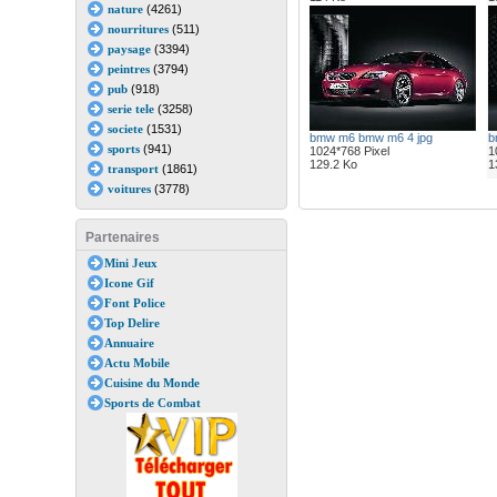
nature
(4261)
nourritures
(511)
paysage
(3394)
peintres
(3794)
pub
(918)
serie tele
(3258)
societe
(1531)
bmw m6 bmw m6 4 jpg
b
sports
(941)
1024*768 Pixel
1
129.2 Ko
1
transport
(1861)
voitures
(3778)
Partenaires
Mini Jeux
Icone Gif
Font Police
Top Delire
Annuaire
Actu Mobile
Cuisine du Monde
Sports de Combat