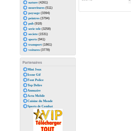
nature
(4261)
nourritures
(511)
paysage
(3394)
peintres
(3794)
pub
(918)
serie tele
(3258)
societe
(1531)
sports
(941)
transport
(1861)
voitures
(3778)
Partenaires
Mini Jeux
Icone Gif
Font Police
Top Delire
Annuaire
Actu Mobile
Cuisine du Monde
Sports de Combat