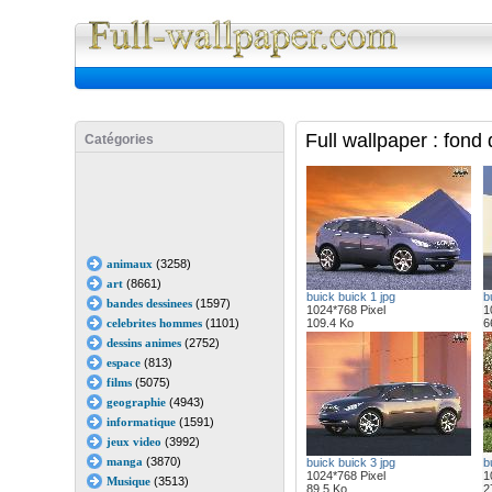
Full Wall
Full wallpaper : fond
Catégories
animaux
(3258)
art
(8661)
buick buick 1 jpg
b
bandes dessinees
(1597)
1024*768 Pixel
1
celebrites hommes
(1101)
109.4 Ko
6
dessins animes
(2752)
espace
(813)
films
(5075)
geographie
(4943)
informatique
(1591)
jeux video
(3992)
manga
(3870)
buick buick 3 jpg
b
1024*768 Pixel
1
Musique
(3513)
89.5 Ko
2