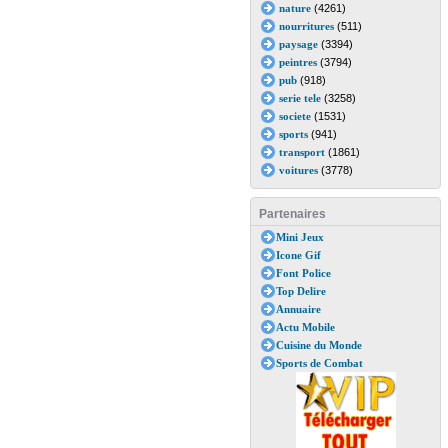
nature
(4261)
nourritures
(511)
paysage
(3394)
peintres
(3794)
pub
(918)
serie tele
(3258)
societe
(1531)
sports
(941)
transport
(1861)
voitures
(3778)
Partenaires
Mini Jeux
Icone Gif
Font Police
Top Delire
Annuaire
Actu Mobile
Cuisine du Monde
Sports de Combat