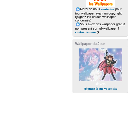
Merci de nous
contacter
pour
tout wallpaper ayant un copyright
(joignez les url des wallpaper
concernés)
Vous avez des wallpaper gratuit
non présent sur full-wallpaper ?
contactez-nous
;)
Wallpaper du Jour
slayers
Ajoutez le sur votre site