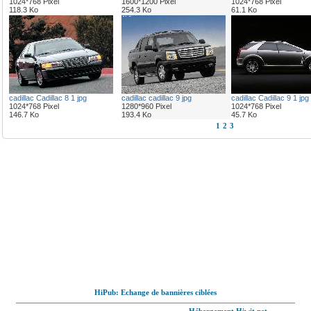
1024*768 Pixel
1600*1200 Pixel
1024*768 Pixel
118.3 Ko
254.3 Ko
61.1 Ko
cadillac Cadillac 8 1 jpg
cadillac cadillac 9 jpg
cadillac Cadillac 9 1 jpg
1024*768 Pixel
1280*960 Pixel
1024*768 Pixel
146.7 Ko
193.4 Ko
45.7 Ko
1
2
3
HiPub: Echange de bannières ciblées