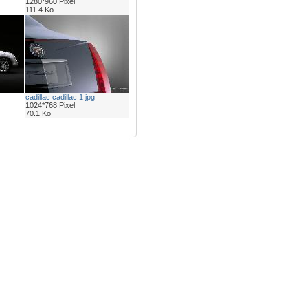
1280*960 Pixel
111.4 Ko
cadillac cadillac 1 jpg
1024*768 Pixel
70.1 Ko