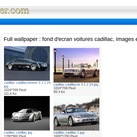
Full Wallpaper : La bibliotheque fond d'ec
Full wallpaper : fond d'ecran voitures cadillac, Images 
cadillac cadillacsixteen 3 1 1 24
cadillac cadillacxlr 4 1 1 24 jpg
jpg
1024*768 Pixel
1024*768 Pixel
99.3 Ko
111.6 Ko
cadillac cadillac jpg
cadillac cadillac 1 jpg
1280*960 Pixel
1600*1200 Pixel