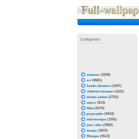
Catégories
animaux
(3258)
art
(8661)
bandes dessinees
(1597)
celebrites hommes
(1101)
dessins animes
(2752)
espace
(813)
films
(5075)
geographie
(4943)
informatique
(1591)
jeux video
(3992)
manga
(3870)
Musique
(3513)