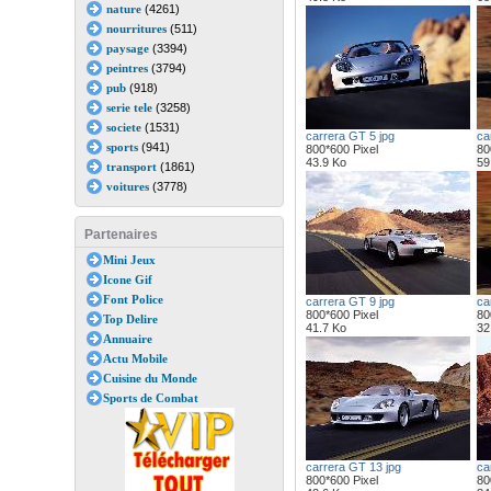
nature
(4261)
nourritures
(511)
paysage
(3394)
peintres
(3794)
pub
(918)
serie tele
(3258)
societe
(1531)
carrera GT 5 jpg
ca
sports
(941)
800*600 Pixel
80
43.9 Ko
59
transport
(1861)
voitures
(3778)
Partenaires
Mini Jeux
Icone Gif
Font Police
carrera GT 9 jpg
ca
800*600 Pixel
80
Top Delire
41.7 Ko
32
Annuaire
Actu Mobile
Cuisine du Monde
Sports de Combat
carrera GT 13 jpg
ca
800*600 Pixel
80