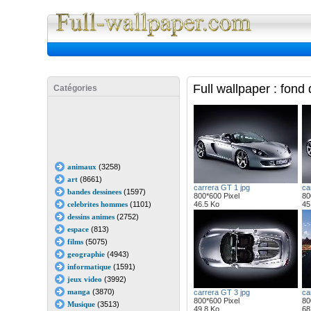
Full Wall
Full wallpaper : fond
Catégories
animaux
(3258)
art
(8661)
carrera GT 1 jpg
ca
bandes dessinees
(1597)
800*600 Pixel
80
celebrites hommes
(1101)
46.5 Ko
45
dessins animes
(2752)
espace
(813)
films
(5075)
geographie
(4943)
informatique
(1591)
jeux video
(3992)
manga
(3870)
carrera GT 3 jpg
ca
800*600 Pixel
80
Musique
(3513)
49.8 Ko
68