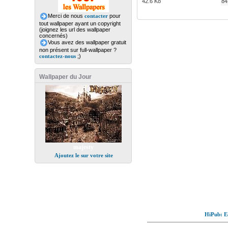
42.6 Ko
84
Merci de nous
contacter
pour
tout wallpaper ayant un copyright
(joignez les url des wallpaper
concernés)
Vous avez des wallpaper gratuit
non présent sur full-wallpaper ?
contactez-nous
;)
Wallpaper du Jour
majesty
Ajoutez le sur votre site
HiPub: Ec