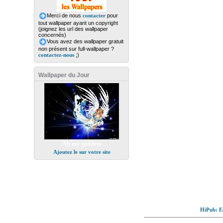
Merci de nous
contacter
pour
tout wallpaper ayant un copyright
(joignez les url des wallpaper
concernés)
Vous avez des wallpaper gratuit
non présent sur full-wallpaper ?
contactez-nous
;)
Wallpaper du Jour
Ah my goddess
Ajoutez le sur votre site
HiPub: Ec