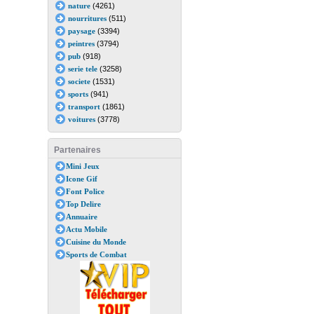
nature
(4261)
nourritures
(511)
paysage
(3394)
peintres
(3794)
pub
(918)
serie tele
(3258)
societe
(1531)
sports
(941)
transport
(1861)
voitures
(3778)
Partenaires
Mini Jeux
Icone Gif
Font Police
Top Delire
Annuaire
Actu Mobile
Cuisine du Monde
Sports de Combat