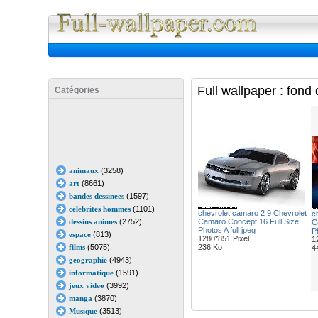
Full Wall
Full wallpaper : fond
Catégories
animaux
(3258)
art
(8661)
bandes dessinees
(1597)
celebrites hommes
(1101)
chevrolet camaro 2 9 Chevrolet
c
dessins animes
(2752)
Camaro Concept 16 Full Size
C
Photos A full jpeg
Ph
espace
(813)
1280*851 Pixel
1
films
(5075)
236 Ko
4
geographie
(4943)
informatique
(1591)
jeux video
(3992)
manga
(3870)
Musique
(3513)