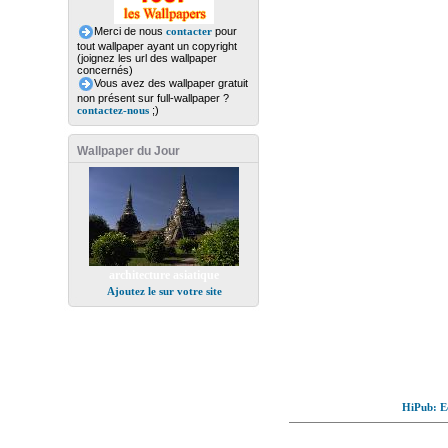
Merci de nous
contacter
pour
tout wallpaper ayant un copyright
(joignez les url des wallpaper
concernés)
Vous avez des wallpaper gratuit
non présent sur full-wallpaper ?
contactez-nous
;)
Wallpaper du Jour
architecture asiatique
Ajoutez le sur votre site
HiPub: Ec
© Full-wallpaper.com to