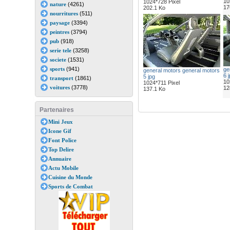
10
1024*728 Pixel
nature
(4261)
17
202.1 Ko
nourritures
(511)
paysage
(3394)
peintres
(3794)
pub
(918)
serie tele
(3258)
societe
(1531)
sports
(941)
ge
general motors general motors
6 
5 jpg
transport
(1861)
10
1024*711 Pixel
voitures
(3778)
12
137.1 Ko
Partenaires
Mini Jeux
Icone Gif
Font Police
Top Delire
Annuaire
Actu Mobile
Cuisine du Monde
Sports de Combat