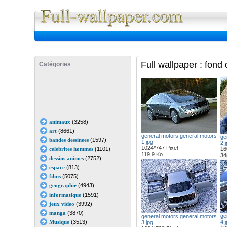
Full Wall
Full wallpaper : fond
Catégories
animaux
(3258)
art
(8661)
general motors general motors
ge
bandes dessinees
(1597)
1 jpg
2 
1024*747 Pixel
celebrites hommes
(1101)
16
119.9 Ko
34
dessins animes
(2752)
espace
(813)
films
(5075)
geographie
(4943)
informatique
(1591)
jeux video
(3992)
manga
(3870)
ge
general motors general motors
Musique
(3513)
4 
3 jpg