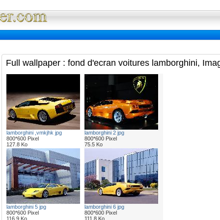
Full Wallpaper : La bibliotheque fond d'ec
Full wallpaper : fond d'ecran voitures lamborghini, Ima
lamborghini ,vmkjhk jpg
lamborghini 2 jpg
800*600 Pixel
800*600 Pixel
127.8 Ko
75.5 Ko
lamborghini 5 jpg
lamborghini 6 jpg
800*600 Pixel
800*600 Pixel
116.9 Ko
111.8 Ko