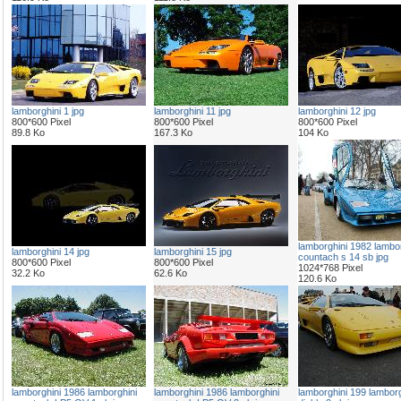
lamborghini 1 jpg
lamborghini 11 jpg
lamborghini 12 jpg
800*600 Pixel
800*600 Pixel
800*600 Pixel
89.8 Ko
167.3 Ko
104 Ko
lamborghini 1982 lambor
lamborghini 14 jpg
lamborghini 15 jpg
countach s 14 sb jpg
800*600 Pixel
800*600 Pixel
1024*768 Pixel
32.2 Ko
62.6 Ko
120.6 Ko
lamborghini 1986 lamborghini
lamborghini 1986 lamborghini
lamborghini 199 lamborg