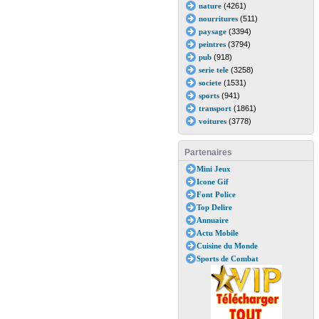
nature
(4261)
nourritures
(511)
paysage
(3394)
peintres
(3794)
pub
(918)
serie tele
(3258)
societe
(1531)
sports
(941)
transport
(1861)
voitures
(3778)
Partenaires
Mini Jeux
Icone Gif
Font Police
Top Delire
Annuaire
Actu Mobile
Cuisine du Monde
Sports de Combat