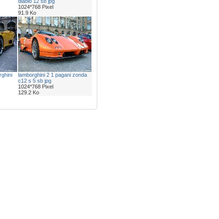
diablo 12 sb jpg
1024*768 Pixel
91.9 Ko
ghini
lamborghini 2 1 pagani zonda
c12 s 5 sb jpg
1024*768 Pixel
129.2 Ko