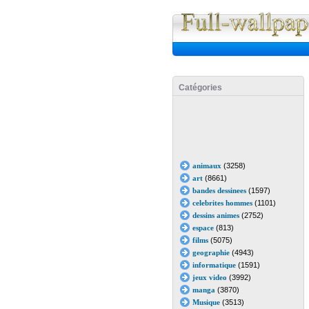
Catégories
animaux
(3258)
art
(8661)
bandes dessinees
(1597)
celebrites hommes
(1101)
dessins animes
(2752)
espace
(813)
films
(5075)
geographie
(4943)
informatique
(1591)
jeux video
(3992)
manga
(3870)
Musique
(3513)