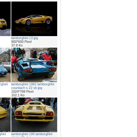
lamborghini 13 jpg
800*600 Pixel
37.8 Ko
ghini
lamborghini 1982 lamborghini
countach s 22 sb jpg
1024*768 Pixel
102.1 Ko
hini
lamborghini 199 lamborghini