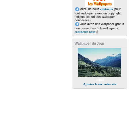
Merci de nous
contacter
pour
tout wallpaper ayant un copyright
(joignez les url des wallpaper
concernés)
Vous avez des wallpaper gratuit
non présent sur full-wallpaper ?
contactez-nous
;)
Wallpaper du Jour
nepal
Ajoutez le sur votre site