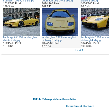
countach LP5 QV 1 sb jpg
countach LP5 QV 2 sb jpg
diablo 2 sb jpg
1024*768 Pixel
1024*768 Pixel
1024*768 Pixel
148.3 Ko
149.7 Ko
86.8 Ko
lamborghini 1997 lamborghini
lamborghini 1999 lamborghini
lamborghini 1999 lambor
diablo 2 sb jpg
diablo gt 1 sb jpg
diablo gt 4 sb jpg
1024*768 Pixel
1024*768 Pixel
1024*768 Pixel
113.8 Ko
47.2 Ko
108.3 Ko
1
2
3
4
HiPub: Echange de bannières ciblées
© Full-wallpaper.com tous droits réservés,
Hébergement Hiwit.net